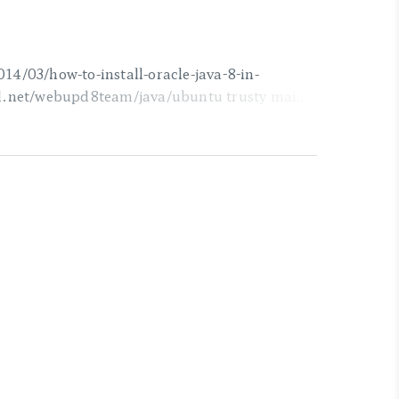
3/how-to-install-oracle-java-8-in-
d.net/webupd8team/java/ubuntu trusty main"
eb-src
 main" | tee -a
-keyserver keyserver..