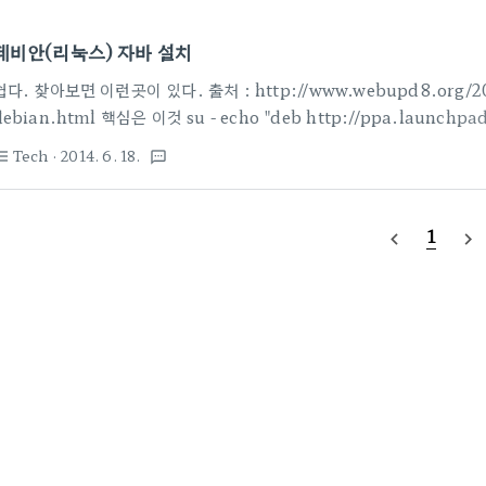
데비안(리눅스) 자바 설치
쉽다. 찾아보면 이런곳이 있다. 출처 : http://www.webupd8.org/2014/0
debian.html 핵심은 이것 su - echo "deb http://ppa.launchpa
| tee /etc/apt/sources.list.d/webupd8team-java.list echo "d
Tech
· 2014. 6. 18.
st_bulleted
textsms
http://ppa.launchpad.net/webupd8team/java/ubuntu trusty
/etc/apt/sources.list.d/webupd8team-java.list apt-key adv -
1
navigate_before
navigate_next