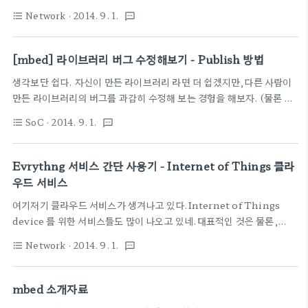
http://xively.com 개발 키트 (via Xively
이 설치하다가 보드를 찾는다.
Network
· 2014. 9. 1.
format_list_bulleted
textsms
Jumpstart Kit, ARM® mbed Edition -
mbedWinSerial_16466.exe 이제 아래 코드로
Xively)영어권은 좋겠다..저들끼리 잘허네~~무튼
Serial 출력이 가능하게 된다. 설명은 여기
요는 간단히 킷을 사서 뚝딱 하면 간단 IoT 완성데이
https://mbed.org/handbook/Seri..
[mbed] 라이브러리 버그 수정해보기 - Publish 방법
터는 http://xively.com 에서 이쁘게 관리해 주고
생각보단 쉽다. 자신이 만든 라이브러리 라면 더 쉽겠지만,다른 사람이
멀 관리할 것인지만 꾸며 넣으면 됨..이런 세상이야
만든 라이브러리의 버그를 과감히 수정해 보는 경험을 해보자. (물론 라
~~관련 ARM techcon review 하나 추가 별로 안
이브러리 관리자에게 허가를 받아야 하지만)일단, 간단하게 해본 경험
유명하지만 먼가 있어 보인다.
SoC
· 2014. 9. 1.
format_list_bulleted
textsms
을 적어보았다.아래 http://medium.com 을 통해 적은 글을 클릭해
http://exosite.com 개발 키트몇개 더 있다. 자세
서 보자. 그대로 긁어 오려니, CSS가 너무 안맞네. 수정하기는 귀찮고
한 정보는 여기 ->
링크로 대신한다. from : https://medium.com/@bjnhur/be-
Evrythng 서비스 간단 사용기 - Internet of Things 클라
http://exosite.com/solutions/development-
a-contributor-of-mbed-library-82a1b75fc754Ethernet
kits/ (via TI L..
우드 서비스
Library for W5500 ( WIZnet ) 예제로 모두에게 오픈되어 있는
여기저기 클라우드 서비스가 생겨나고 있다.Internet of Things
#mbed에 흔적을 남겨보자. 누군가에게 도움이 되지 않아도..되길 바
device 를 위한 서비스들도 많이 나오고 있네.대표적인 것은 물론,
라지만 Be a Contrib..
http://xively.com
Network
· 2014. 9. 1.
format_list_bulleted
textsms
mbed 소개자료