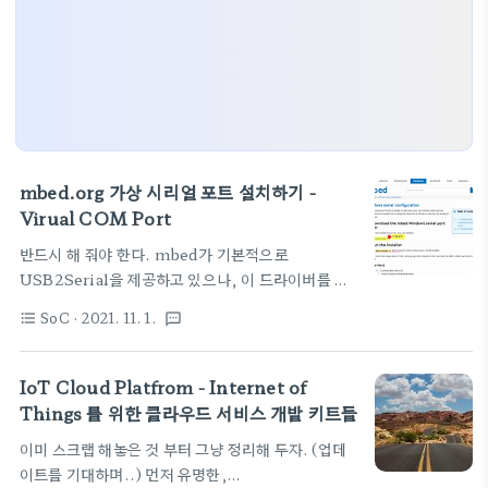
mbed.org 가상 시리얼 포트 설치하기 -
Virual COM Port
반드시 해 줘야 한다. mbed가 기본적으로
USB2Serial을 제공하고 있으나, 이 드라이버를 반
드시 꼭 설치 해 줘야 한다. 최소한 나의 경우에는 자
SoC
· 2021. 11. 1.
format_list_bulleted
textsms
동으로 설치되지 않았다. ㅠㅠ 그러나, 여기에 짜짠하
고 설치파일이 준비되어 있다.
https://mbed.org/handbook/Windows-
IoT Cloud Platfrom - Internet of
serial-configuration 아래 그림처럼 창이 뜨고,
Things 를 위한 클라우드 서비스 개발 키트들
별표있는 곳을 클릭하면 다운로드~~~~~, 첨부파일
이미 스크랩 해놓은 것 부터 그냥 정리해 두자. (업데
까지 가져다 놓자. 이게 머라고, 그냥 실행시키면 된
이트를 기대하며..) 먼저 유명한,
다. 보드를 켜두고, USB 연결해 놓고 설치한다. 이놈