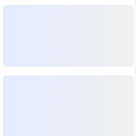
이 설치하다가 보드를 찾는다.
mbedWinSerial_16466.exe 이제 아래 코드로
Serial 출력이 가능하게 된다. 설명은 여기
https://mbed.org/handbook/Seri..