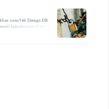
ikbae.com/146 Django DB
point) Introduction 안녕하세
saction 묶기(Feat.
quest와 DB Transaction 묶
. try: with