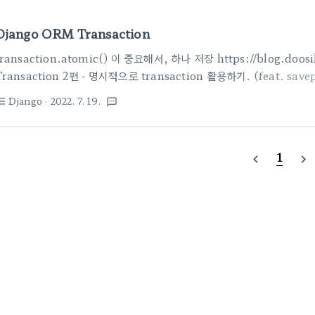
Django ORM Transaction
transaction.atomic() 이 중요해서, 하나 저장 https://blog.doos
Transaction 2편 - 명시적으로 transaction 활용하기. (feat. save
요. 1편 Django Transaction(트랜잭션) 1편 - Request와 DB Tran
Django
· 2022. 7. 19.
st_bulleted
textsms
ATOMIC_REQUESTS) Django Transaction(트랜잭션) 1편 - Re
기(Feat. ATOMIC_RE.. blog.doosikbae.com # O 추천하는 방법
transaction.atomic(): # dummy query for exa..
1
navigate_before
navigate_next