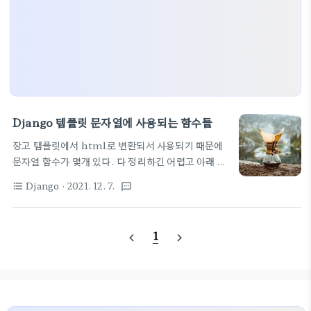
Django 템플릿 문자열에 사용되는 함수들
장고 템플릿에서 html로 변환되서 사용되기 때문에
문자열 함수가 몇개 있다. 다 정리하긴 어렵고 아래 페
이지를 참고하세요.
Django
· 2021. 12. 7.
format_list_bulleted
textsms
https://himanmengit.github.io/django/2018/02/23/Built-
In-Template-Filter.html Django 내장 템플릿
필터 · 초보 웹 프로그래머
1
navigate_before
navigate_next
himanmengit.github.io 일단 아래 3개를 사용
많이 한다. linebreaksbr 모든 개행 문자를 로 바꿈
# joel\nis a slug. -> joel is a slug {{
value|linebreaksbr }} escape 문자열의 HTML
을 이스케이프 한다.