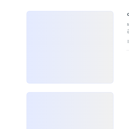
format_li
서