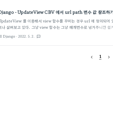
Django - UpdateView CBV 에서 url path 변수 값 참조하
UpdateView 를 이용해서 view 함수를 꾸미는 경우 url 에 정의되어 있
보나 살펴보고 있다. 그냥 view 함수는 그냥 매개변수로 넘겨주니깐 쉽게 되
는 멀로 참고하나? 정답은 kwargs['변수명'] 뽑아 쓰라는 것 이네!! 아래 
Django
· 2022. 5. 2.
st_bulleted
textsms
하는변수명"] 이런식으로 뽑아쓰고 있는 것을 볼 수 있다. class
DNSSettingsUpdateView(UpdateView): model = Domain fo
NsRecordModelForm template_name = "engine/dns_settings
1
navigate_before
navigate_next
queryset=None..