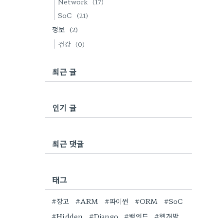
Network
(17)
SoC
(21)
정보
(2)
건강
(0)
최근 글
인기 글
최근 댓글
태그
#장고
#ARM
#파이썬
#ORM
#SoC
#Hidden
#Django
#백엔드
#웹개발