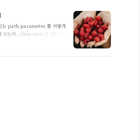
기
는 path parameter 를 어떻게
는데, class view 로 하는경우
예제를 보면, self.kwargs["원
rm_class =
.html" def get_object(self,