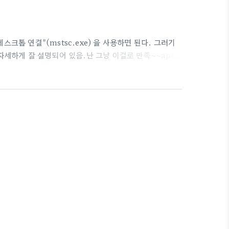
크톱 연결"(mstsc.exe) 을 사용하면 된다. 그러기
자세하게 잘 설명되어 있음.난 그냥 이걸로 만족~~apt-
l -9 찾은processID남겨진 세션 죽이고 머 그정도자세한 내용은
dp + 한글....# apt-get install xrdp 해주면 설치는
on 정보 /tmp/.X1..