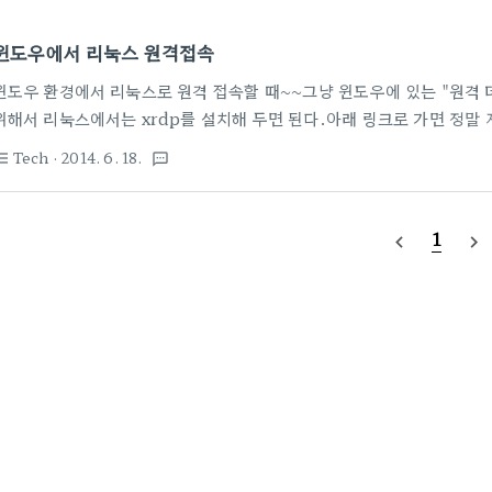
윈도우에서 리눅스 원격접속
윈도우 환경에서 리눅스로 원격 접속할 때~~그냥 윈도우에 있는 "원격 데스
위해서 리눅스에서는 xrdp를 설치해 두면 된다.아래 링크로 가면 정말 
get install xrdp 가끔 ps -ef | grep Xvnc 이거 해보고, kil
Tech
· 2014. 6. 18.
st_bulleted
textsms
가서 보는 것이 예의일듯끝. 출처 : ubuntu 12.04 + virtualbox + xr
끝이다. # service xrdp start/stop/restart (3) 현재 연결된 sesis
1
navigate_before
navigate_next