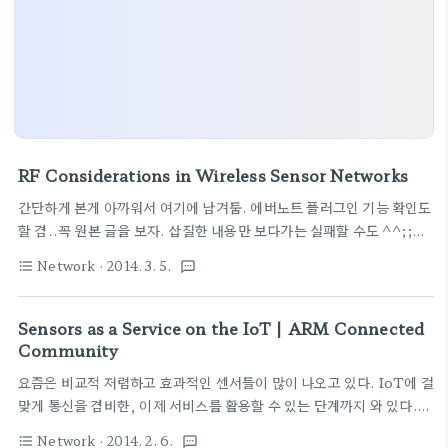
RF Considerations in Wireless Sensor Networks
간단하게 본게 아까워서 여기에 남겨둠. 에버노트 플러그인 기능 확인도
할 겸..꼭 원본 글을 보자. 삽질한 내용만 보다가는 실패할 수도 ^^;;살
펴보면 자세하게 관련된 논문링크도 있고, 영어도 배우고 좋을 듯 원본
Network
· 2014. 3. 5.
format_list_bulleted
textsms
글 : RF Considerations in Wireless Sensor Networks 아래내
용은 간단히 필요한 내용만 추려서 삽질~~ 전통적인 WSN은 센서,
MCU, RF로 구성이 된다. 센서는 언제나 파워가 공급된다 배터리로,
Sensors as a Service on the IoT | ARM Connected
따라서 파워소모량이 핵심적인 고려사항이다. 일반적으로 데이터 처리
Community
하는 과정 보다 데이터 송수신에 많은 에너지를 소비한다는 것이 핵심 따
요즘은 비교적 저렴하고 효과적인 센서들이 많이 나오고 있다. IoT에 걸
라서 RF 송수신이 파워소모측면에서는 가장 중요한 요소이다. 모든 선
맞게 통신을 겸비한, 이제 서비스를 활용할 수 있는 단계까지 와 있다.
택에는 tradeoffs가 있다. 한예로 WiFi는 54Mbp..
ARM에서 백서를 나름 각 요소 기술별로 소개를 해준다. Sensors as
Network
· 2014. 2. 6.
format_list_bulleted
textsms