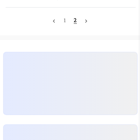
a Service on the Internet of Things WP.pdf (315.6 K)View
Download 그 중 통신을 위한 기술들 소개부분에서 발췌..센서노드이
므로, 가벼운 프로토콜이 주를 이룬다.RESTful 기술을 기반으로
1
2
navigate_before
navigate_next
CoAP, MQTT, 그리고 새로 보이는 Ponte 등의 프로토콜에 대한 간
단한 소개가 있다. Recently approved by the IETF,
Constrained Application Protocol (CoAP) moves a step
clo..