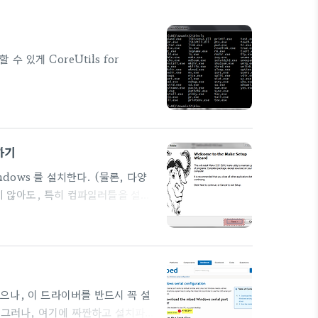
 있게 CoreUtils for
하기
indows 를 설치한다. (물론, 다양
지 않아도, 특히 컴파일러들을 설치
야 한다.) 우리는 무료로 쓰는 툴을
net/packages/make.htm 여
te package, except
p) 복사해 둠. 누르면
있으나, 이 드라이버를 반드시 꼭 설
ㅠ 그러나, 여기에 짜짠하고 설치파일