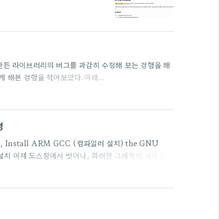
l-configuration 아래 그림처럼
다 놓자. 이게 머라고, 그냥 실행
하다가 보드를 찾는다.
능하게 된다. 설명은 여기
만든 라이브러리의 버그를 과감히 수정해 보는 경험을 해
하게 해본 경험을 적어보았다.아래
어 오려니, CSS가 너무 안맞네. 수정하기는 귀찮고 링크로
tor-of-mbed-library-82a1b75fc754Ethernet
있는 #mbed에 흔적을 남겨보자. 누군가에게 도움이 되지 않아
경
nstall ARM GCC (컴파일러 설치) the GNU
ndows 설치 이제 도스창에서 벗어나, 화려한 그래픽의 세계로
합으로 사용하는 것이 대부분이다.Getting Started
M32F4DISCOVERY Board링크 글을 참고해서 설치를 하
t Tools 인 CooCox 를 설치해 보는 것도 나쁘..