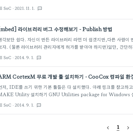
이 준비되어 있다. https://mbed.org/handbook/Windows-seria
SoC
· 2021. 11. 1.
st_bulleted
textsms
창이 뜨고, 별표있는 곳을 클릭하면 다운로드~~~~~, 첨부파일까지 가져
시키면 된다. 보드를 켜두고, USB 연결해 놓고 설치한다. 이놈이 설치
mbedWinSerial_16466.exe 이제 아래 코드로 Serial 출력이 가
[mbed] 라이브러리 버그 수정해보기 - Publish 방법
https://mbed.org/handbook/Seri..
생각보단 쉽다. 자신이 만든 라이브러리 라면 더 쉽겠지만,다른 사람이 
보자. (물론 라이브러리 관리자에게 허가를 받아야 하지만)일단, 간단
http://medium.com 을 통해 적은 글을 클릭해서 보자. 그대로 긁
SoC
· 2014. 9. 1.
st_bulleted
textsms
대신한다. from : https://medium.com/@bjnhur/be-a-contribu
Library for W5500 ( WIZnet ) 예제로 모두에게 오픈되어 
ARM CortexM 무료 개발 툴 설치하기 - CooCox 컴파일 환
도..되길 바라지만 Be a Contrib..
먼저, IDE를 쓰기 위한 기본 툴들은 다 설치했다. 아래 링크를 참고하고, I
MAKE Utility 설치하기 GNU Utilities package for Wi
이 컴파일러를 쓸 수 있도록 설정해 보자.대부분, Eclipse+CDT 의 조
SoC
· 2014. 9. 1.
st_bulleted
textsms
with the ARM GCC Compiler on Windows for the ST
는 게 좋다. 아니면, Free/Open ARM Cortex MCU Developmen
1
navigate_before
navigate_next