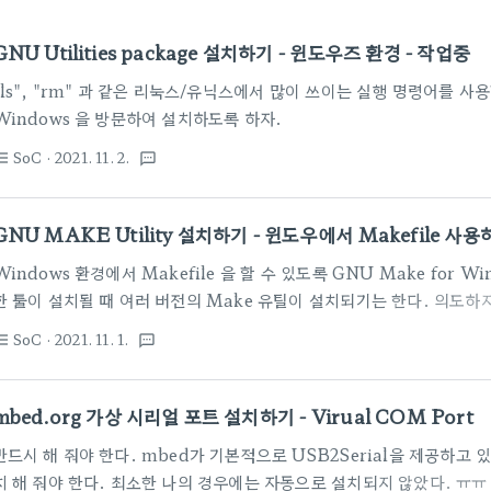
GNU Utilities package 설치하기 - 윈도우즈 환경 - 작업중
"ls", "rm" 과 같은 리눅스/유닉스에서 많이 쓰이는 실행 명령어를 사용할 수
Windows 을 방문하여 설치하도록 하자.
SoC
· 2021. 11. 2.
st_bulleted
textsms
GNU MAKE Utility 설치하기 - 윈도우에서 Makefile 사용
Windows 환경에서 Makefile 을 할 수 있도록 GNU Make for W
한 툴이 설치될 때 여러 버전의 Make 유틸이 설치되기는 한다. 의도하
하면 각자의 Make 툴이 있다. 이때는 버전이나 실행파일 위치를 조심해
SoC
· 2021. 11. 1.
st_bulleted
textsms
깔아야 하니 "GNU"에 감사하면서, http://gnuwin32.sourceforge.
기를 방문하도록 한다. 소스까지는 보통 필요없으니, 다운로드에서 "Comple
sources" 이부분의 링크를 클릭하여 다운을 받는다. 여기도 링크(Setu
mbed.org 가상 시리얼 포트 설치하기 - Virual COM Port
Sourceforge 사이트로 이동..
반드시 해 줘야 한다. mbed가 기본적으로 USB2Serial을 제공하고 
치 해 줘야 한다. 최소한 나의 경우에는 자동으로 설치되지 않았다. ㅠ