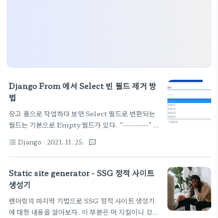
Django From 에서 Select 빈 필드 제거 방
법
장고 폼으로 작업하다 보면 Select 필드로 변환되는
필드는 기본으로 Empty 필드가 있다. "----------" 이
런 문자열이 제일 위에 등장한다. 머 나름 선택하지 않
Django
· 2021. 11. 25.
format_list_bulleted
textsms
았다는 표시이니깐 괜찮지만 없애고 싶다면 아래 글을
참고하세요. 빈 필드가 나타나는 형태는 아래 그림과
같다. -------- 이런 문자열이 제일 위에 있어 거슬리거
Static site generator - SSG 정적 사이트
나 무조건 하나의 값을 선택된 형태로 되면 좋겠다면
생성기
제거해야 한다. 다행이도 이를 제거하는 옵션이 있다.
렌더링의 마지막 기법으로 SSG 정적 사이트 생성기
ForeignKey 등 릴레이션 모델이 들어가는
에 대한 내용을 알아보자. 이 부분은 머 지킬이니 강의
ModelChoiceField 의 경우