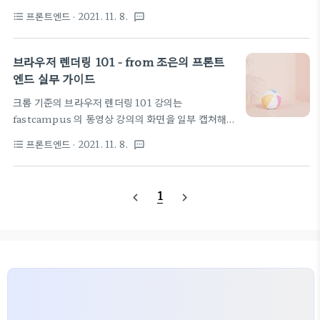
에서 언급되는 Gastby 등 여러가지 정적 사이트 생성
self.fields['sub'].empty_label = None
프론트엔드
· 2021. 11. 8.
format_list_bulleted
textsms
기 엔진을 알고 있어 어려운 개념은 아니다. 아주 익숙
empty_label 이라는 것을 None 으로 해 주면 된
한다. 빌드 당시에 페이지를 만들어 아예 정적 html
다. 그리고, 일단 기본 default 값을 주게 되..
페이지 결과를 그냥 올려두고 가져가는 형태이니
브라우저 렌더링 101 - from 조은의 프론트
Runtime 이라기 보다는 Compile time 빌드라
엔드 실무 가이드
고 생각하면 쉽다. 강의 노트 겸 판서 결과 스샷은 아
크롬 기준의 브라우저 렌더링 101 강의는
래를 참고하고, CDN 서비스 등에는 이 방법이 가장
fastcampus 의 동영상 강의의 화면을 일부 캡쳐해
최적화된 방법으로 생각된다. 물론 실행시에 먼가 데
서 정리해둔다. 전체적인 개요 같은 내용이다. 먼저 모
이터를 가져오거나 변경해야 한다면 이 방식은 사용할
프론트엔드
· 2021. 11. 8.
format_list_bulleted
textsms
르는 용어 Render Tree DOM 과 CSS 가 적용된
수 없다. 특정 고정된 콘텐츠의 경우에는 이 방법이 가
결과물 정도로 이해하고 넘어간다. 이 Render Tree
장 효율적인 방법일 것이다. Gastby 말고 SSR에서
가 표현되기 위해 (렌더링을 위해), 아래와 같은 3단
언급한 Next.JS..
1
navigate_before
navigate_next
계의 일이 벌어진다고 알면 된다. 1. Layout 2.
Paint 3. Render 라는 과정이 있다는 것을 기억하라
는 강사분의 말씀. Layout 부분이 다시 불리게 되면
좀 느려질 가능성이 있으니 피해서 설계하는 것이 좋
다. 대충 이해한 바로 써보면, (틀릴수도 있다.) 예제
로는 애니메이션을 구현할 때 Position 을 변경할 수
있는데 이 부분은 layout을 변경하는 기술이..