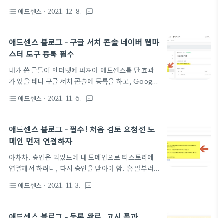
이 떡 왔다~~ 발송지로 우편을 보냈으니 내년 4월까
쌓을때까지 ㅋ 언젠가는 오겠지~~~~~~~
애드센스
· 2021. 12. 8.
format_list_bulleted
textsms
지 확인해 주십사 하고...총 4개월 동안 업데이트가
없으면 광고가 나타나지 않는다는 경고와 함께~~~ 3
주동안 우편이 오지 않으면 아래 메시지 처럼
애드센스 블로그 - 구글 서치 콘솔 네이버 웹마
adsense 에 주소를 변경하거나 확인해야 한다. 애드
스터 도구 등록 필수
센스 페이지에는 어떻게 표기가 되어 있을까? 확인해
내가 쓴 글들이 인터넷에 퍼져야 애드센스를 단 효과
보자. 페이지에 들어가보니 청구서 수신 주소 확인이
가 있을 테니 구글 서치 콘솔에 등록을 하고, Google
라는 카드가 떠 있고, 확인을 누르고 들어가 봤다. 본
Search Console
인 확인이라는 페이지 타이틀과 함께 우편번호로 받은
애드센스
· 2021. 11. 6.
format_list_bulleted
textsms
https://search.google.com/search-console
PIN 넘버를 입력할 수 있는 창이 뜬다. 왼쪽 메뉴에
마찬가지로, 한국 사용자들에게 알려지기 위해 네이
"지급>본인 확인" 이렇게 찾아가도 되네. 일단 받지
버 웹마스터 도구 등록도 해 둔다.
못해서 입력은 못하지만, 우편 수령..
애드센스 블로그 - 필수! 처음 검토 요청전 도
https://searchadvisor.naver.com/ 네이버 서치
메인 먼저 연결하자
어드바이저 네이버 서치어드바이저와 함께 당신의 웹
아차차. 승인은 되었느데 내 도메인으로 티스토리에
사이트를 성장시켜보세요
연결해서 하려니, 다시 승인을 받아야 함. 흠 일부러
searchadvisor.naver.com 여기에 들어가 웹마스
하나 더 만들어서 일단 신청을 하는데, 안되면 낭패인
터 도구에서 자신의 도메인을 등록하고 자신의 소유임
애드센스
· 2021. 11. 3.
format_list_bulleted
textsms
데 처음 부터 여기를 자기 도메인에 연결하고 검토 요
을 알리는 DNS 등록이나 Meta 헤더 등록을 마치면
청을 했었어야 한다. 요청이 거부 되면 여기에 blog.
아래와 같이 rss, sitemap 사이트맵을 등록 할 수 있
내도메인.com 으로 서브 도메인으로 쓸려고 했던 계
는 페이지를 볼 수 있다. 아래 처럼 자신의 si..
애드센스 블로그 - 등록 완료, 고시 통과