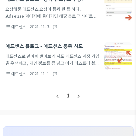
획이 다 틀어 지는데. 같은 여기 티스토리로 검토 요청
요청해둔 애드센스 요청이 통과 된 듯 하다.
을 돌려보자. DNS 쪽 설정을 티스토리로 막 바꾸고,
Adsense 페이지에 들어가면 해당 블로그 사이트 상
티스토리 설정으로 들어가서, 도메인 접속 정보를 업
태가 아래와 같이 나온다. "사이트에 광고를 게재할
데이트 한다. 일단 요러케 붙여두고, 검토 요청 결과를
애드센스
· 2021. 11. 3.
format_list_bulleted
textsms
준비가 되었습니다..." 이제 시작이다! 현재 금액은
기다려보자.. 머 같은 블로그 인데 다른 결과가 나오려
0$ 이지만 언제가 100불을 만들어 계좌로 받을때 까
나 쩝
정~~고고. 스킨이 편리하게 애드센스를 접목할 수 있
애드센스 블로그 - 애드센스 등록 시도
는 것으로 변경해야 할 듯 하다. 현재 스킨이 완전 좋
애드센스로 알바비 벌어보기 시도 애드센스 계정 가입
긴한데 쩝...
을 우선하고, 개인 정보를 좀 넣고 여기 티스트리 블로
그로 "검토" 신청을 해 본다. 쉽게 될 것이라 믿지 않
애드센스
· 2021. 11. 1.
format_list_bulleted
textsms
지만, 하나씩 해보자. 일단, 검토 신청과는 별개로 티
스트로 스킨에 애드센스를 넣을 수 있도록 스킨 작업
을 수행해야 한다. 애드센스 페이지에서 메뉴> 광고 >
1
navigate_before
navigate_next
개요 부분에 가서 코드 가져오기를 누르면 아래와 같
은 정보를 획득할 수 있다. 아래 코드를 복사하여 내
스킨 부분에 추가하도록 한다. 스킨 html 편집창에
서 하면 된다. 아래 그림을 참고해서 비슷하게 수행하
면 된다. 이제 검토 결과를 기다려 보자. 잘 안되면 또
글쓰고, 올리고 검토 요청하고 반복해야 한다. 글이 좀