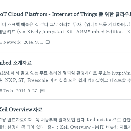
IoT Cloud Platfrom - Internet of Things 를 위한
이미 스크랩 해놓은 것 부터 그냥 정리해 두자. (업데이트를 기대하며..) 먼저 
개발 키트 (via Xively Jumpstart Kit, ARM® mbed Edition
잘허네~~무튼 요는 간단히 킷을 사서 뚝딱 하면 간단 IoT 완성데이터는 htt
Network
· 2014. 9. 1.
st_bulleted
textsms
관리해 주고멀 관리할 것인지만 꾸며 넣으면 됨..이런 세상이야~~관련 ARM
별로 안 유명하지만 먼가 있어 보인다. http://exosite.com 개발 키
> http://exosite.com/solutions/development-kits/ (via TI L.
mbed 소개자료
ARM 에서 밀고 있는 무료 온라인 컴파일 환경사이트 주소는 http://m
듯. NXP, ST, Freescale 어떤 칩을 쓰던 쉽게 컴파일하고 테스트할 
그램밖엔 못해봤지만.많이 자동화 되어 있고, 라이브러리도 많이 있다.
Tech
· 2014. 6. 27.
st_bulleted
textsms
해서 소개 출처 : http://wiki.vctec.co.kr/devboard/mbed 
[ARM mbed 강좌] 02. mbed 구입, 유저등록, 기본테스트[ARM m
Keil Overview 자료
[ARM mbed 강좌] 04..
그냥 발표자료이다. 쭉 처음부터 읽어보면 된다.Keil uvision으로 
대한 설명이 쭉 되어 있다. 출처 : Keil Overview - MIT 비슷한 자료