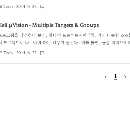
for ARM-Powered Devices" - MDK-ARM, 디버그 종류에 
Tech
· 2014. 6. 27.
st_bulleted
textsms
단 2009년 자료라는 것.. 출처 : http://www.emcu.it/KEIL/m
책~~~ Compilers by mrjoro
Keil µVision - Multiple Targets & Groups
프로그램을 작성하다 보면, 하나의 프로젝트지만 (즉, 거의 비슷한 소스
러 프로젝트로 나누어야 하는 경우가 생긴다. 예를 들면, 공통 라이브
다른 Startup code를 써야 한다면제일 쉽게는 각각 별도의 프로젝트
Tech
· 2014. 6. 27.
st_bulleted
textsms
일목요연하게 하나의 그룹처럼 보이게 하려면..Keil을 쓰는 경우라면, 
면 "Targets" 이라는 용어를 사용하고 있더라~ Keil의 help 사이트에
http://www.keil.com/uvision/ide_prj_targets.asp 
1
navigate_before
navigate_next
처럼 Target MCU가 다른 경우로 나누어서..