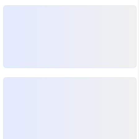
__init__(self, *args, **kwargs): self.user =
kwargs.pop('user')# pop을 이용하여 받음 s..