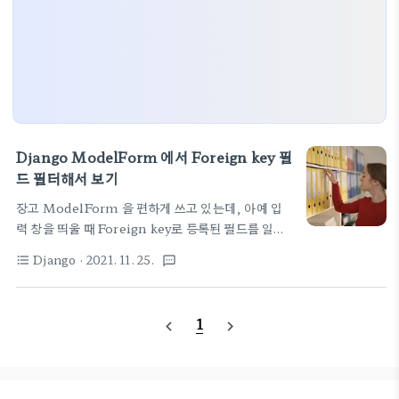
Django ModelForm 에서 Foreign key 필
드 필터해서 보기
장고 ModelForm 을 편하게 쓰고 있는데, 아예 입
력 창을 띄울 때 Foreign key로 등록된 필드를 일부
필터링해서 보여주고 싶은 경우가 아주 자주 발생한
Django
· 2021. 11. 25.
format_list_bulleted
textsms
다. 무슨 overring 하면 될 듯 한데 솔루션을 찾아보
자. (2021.11.25) 업데이트 request.POST 데이
터를 넘기니깐, 첫번째 인자로 들어가 버려서 원래 작
1
navigate_before
navigate_next
성된 아래 글처럼 선언하면 사용자 변수 위치에 떡 들
어가 버려서 오류를 일으킴. 그냥 아래처럼 사용자 변
수를 받도록 처리하자. 인자를 추가하지 말고 참고 사
이트 - https://europani.tistory.com/247 def