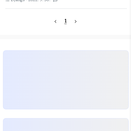
textsms
Tutorial | Django Session & Login Session
specify as: areaSpline() groups: [[ {% for
Learn Django Session variable and server
item in resu..
side caching with this Django Session
1
navigate_before
navigate_next
Tutorial. www.programink.com 예제 샘플은
다음과 같다. 쉽네 request.session["키워드"] 이
렇게 쓰고, 읽으면 된다. from django.shortcuts
import render from django.http import
HttpResponse def setsession(re..