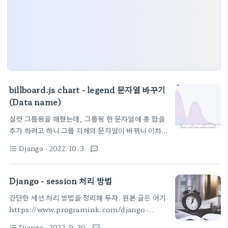
billboard.js chart - legend 문자열 바꾸기
(Data name)
실컷 그룹핑을 해뒀는데, 그룹핑 한 문자열에 총 합을
추가 하려고 하니 그룹 자체의 문자열이 바뀌니 이차
저차 고민하던 차에 먼저 그룹핑 다하고, 나중에
Django
· 2022. 10. 3.
format_list_bulleted
textsms
Data name을 바꾸는 방법으로 접근하면 되겠다라
고 생각했다 그리고, 아래와 같이 처리했다. 장고 코드
와 결합해서 사용하려니, 제약이 좀 많다. 암튼 성공
Django - session 처리 방법
var chart = bb.generate({ // size: { height:
간단한 세션 처리 방법을 정리해 두자. 원본 글은 여기
400 }, data: { columns: [ {% for item in
https://www.programink.com/django-
result_billboard %}{{ item|safe }},{%
tutorial/django-session.html Django
endfor %} ], type: "area-spline", // for ESM
Django
· 2022. 9. 30.
format_list_bulleted