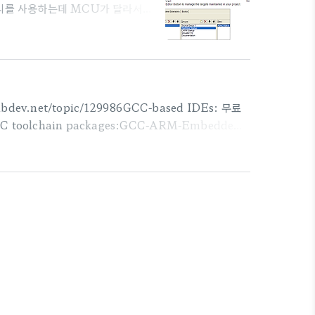
러리를 사용하는데 MCU가 달라서
로 만들고 코딩을 하면 된다. 그래도
UV4, UV5등을 사용하는 경우라
서 예를 가져와 보자. 출처 :
그림으로 가져왔다.위의 그림의 왼쪽과 오른쪽
v.net/topic/129986GCC-based IDEs: 무료
C toolchain packages:GCC-ARM-Embedded
her tools:OpenOCD – Open Source JTAG tool
 projects for various ARM boards provided머