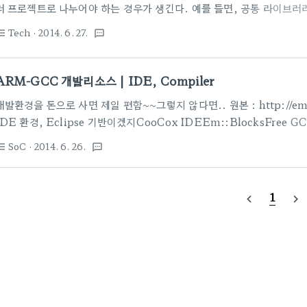
러 프로젝트로 나누어야 하는 경우가 생긴다. 예를 들면, 공통 라이브
다른 Startup code를 써야 한다면제일 쉽게는 각각 별도의 프로젝트
Tech
· 2014. 6. 27.
st_bulleted
textsms
일목요연하게 하나의 그룹처럼 보이게 하려면..Keil을 쓰는 경우라면, 
면 "Targets" 이라는 용어를 사용하고 있더라~ Keil의 help 사이트에
http://www.keil.com/uvision/ide_prj_targets.asp 
ARM-GCC 개발리소스 | IDE, Compiler
처럼 Target MCU가 다른 경우로 나누어서..
개발환경을 돈으로 사면 제일 편함~~그렇지 않다면.. 원본 : http://embde
IDE 환경, Eclipse 기반이겠지CooCox IDEEm::BlocksFree GC
– supported by ARMSourcery Codebench LiteDevKitProOt
SoC
· 2014. 6. 26.
st_bulleted
textsms
for ARM(...) Operating Systems:FreeRTOS – many example
든 눈으로 봐서는 한계가..직접 쿠쿠쿠쿠쿠=)
1
navigate_before
navigate_next