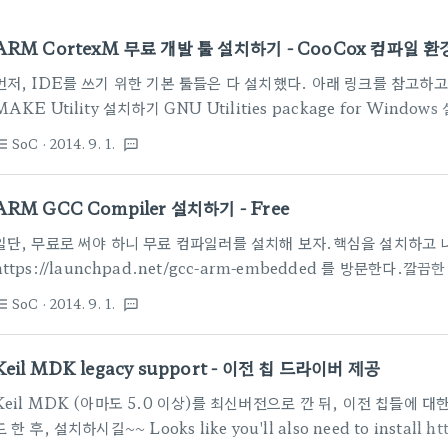
ARM CortexM 무료 개발 툴 설치하기 - CooCox 컴파일 환
먼저, IDE를 쓰기 위한 기본 툴들은 다 설치했다. 아래 링크를 참고하고, I
MAKE Utility 설치하기 GNU Utilities package for Wi
이 컴파일러를 쓸 수 있도록 설정해 보자.대부분, Eclipse+CDT 의 조
SoC
· 2014. 9. 1.
st_bulleted
textsms
with the ARM GCC Compiler on Windows for the ST
는 게 좋다. 아니면, Free/Open ARM Cortex MCU Developmen
ARM GCC Compiler 설치하기 - Free
일단, 무료로 써야 하니 무료 컴파일러를 설치해 보자.핵심을 설치하고 나서,
https://launchpad.net/gcc-arm-embedded 를 방문한다.깔끔한 
대한 설명 페이지와 다운로드 할 수 있는 링크들이 나와 있다.여기서 최
SoC
· 2014. 9. 1.
st_bulleted
textsms
을 원하면, 여기로 https://launchpad.net/gcc-arm-embedd
연히, 동의해 주시고~~ 그냥, 기본폴더로 복사해 주는 귀차니즘. "환경
Keil MDK legacy support - 이전 칩 드라이버 제공
로 해 줘야 하는 귀찮음이...
Keil MDK (아마도 5.0 이상)를 최신버전으로 깐 뒤, 이전 칩들에
드 한 후, 설치하시길~~ Looks like you'll also need to install ht