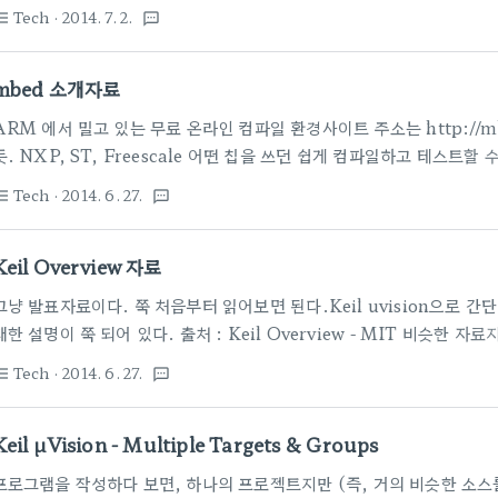
mdk501.exe (and maybe greater) MDK Version 5 - Legacy 
Tech
· 2014. 7. 2.
st_bulleted
textsms
support a microcontroller device and to use middleware.
Version 4 you may install L..
mbed 소개자료
ARM 에서 밀고 있는 무료 온라인 컴파일 환경사이트 주소는 http://m
듯. NXP, ST, Freescale 어떤 칩을 쓰던 쉽게 컴파일하고 테스트할 
그램밖엔 못해봤지만.많이 자동화 되어 있고, 라이브러리도 많이 있다.
Tech
· 2014. 6. 27.
st_bulleted
textsms
해서 소개 출처 : http://wiki.vctec.co.kr/devboard/mbed 
[ARM mbed 강좌] 02. mbed 구입, 유저등록, 기본테스트[ARM m
Keil Overview 자료
[ARM mbed 강좌] 04..
그냥 발표자료이다. 쭉 처음부터 읽어보면 된다.Keil uvision으로 
대한 설명이 쭉 되어 있다. 출처 : Keil Overview - MIT 비슷한 자료
for ARM-Powered Devices" - MDK-ARM, 디버그 종류에 
Tech
· 2014. 6. 27.
st_bulleted
textsms
단 2009년 자료라는 것.. 출처 : http://www.emcu.it/KEIL/m
책~~~ Compilers by mrjoro
Keil µVision - Multiple Targets & Groups
프로그램을 작성하다 보면, 하나의 프로젝트지만 (즉, 거의 비슷한 소스