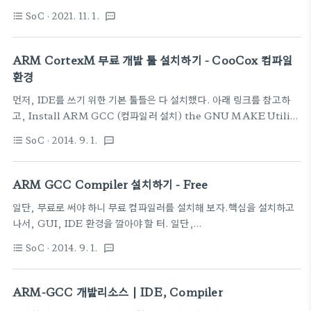
양한 툴이 설치될 때 여러 버전의 Make 유틸이 설치
SoC
· 2021. 11. 1.
format_list_bulleted
textsms
되기는 한다. 의도하지 않아도, 특히 컴파일러들을 설
치하면 각자의 Make 툴이 있다. 이때는 버전이나 실
행파일 위치를 조심해야 한다.) 우리는 무료로 쓰는 툴
ARM CortexM 무료 개발 툴 설치하기 - CooCox 컴파일
을 깔아야 하니 "GNU"에 감사하면서,
환경
http://gnuwin32.sourceforge.net/packages/make.htm
먼저, IDE를 쓰기 위한 기본 툴들은 다 설치했다. 아래 링크를 참고하
여기를 방문하도록 한다. 소스까지는 보통 필요없으
고, Install ARM GCC (컴파일러 설치) the GNU MAKE Utility
니, 다운로드에서 "Complete package, except
설치하기 GNU Utilities package for Windows 설치 이제 도스창
sources" 이부분의 링크를 클릭하여 다운을 받는다.
SoC
· 2014. 9. 1.
format_list_bulleted
textsms
에서 벗어나, 화려한 그래픽의 세계로 이 컴파일러를 쓸 수 있도록 설정
여기도 링크(Setup) 복사해 둠. 누르면
해 보자.대부분, Eclipse+CDT 의 조합으로 사용하는 것이 대부분이
Sourceforge 사이트로 이동..
다.Getting Started with the ARM GCC Compiler on
ARM GCC Compiler 설치하기 - Free
Windows for the STM32F4DISCOVERY Board링크 글을 참
일단, 무료로 써야 하니 무료 컴파일러를 설치해 보자.핵심을 설치하고
고해서 설치를 하는 게 좋다. 아니면, Free/Open ARM Cortex
나서, GUI, IDE 환경을 깔아야 할 터. 일단,
MCU Development Tools 인 CooCox 를 설치해 보는 것도 나
https://launchpad.net/gcc-arm-embedded 를 방문한다.깔끔
쁘..
SoC
· 2014. 9. 1.
format_list_bulleted
textsms
한 GNU Tools for ARM Embedded Processors 에 대한 설명 페
이지와 다운로드 할 수 있는 링크들이 나와 있다.여기서 최신판으로 다
운로드 한 다음, 설치에 들어간다.다운로드만을 원하면, 여기로
ARM-GCC 개발리소스 | IDE, Compiler
https://launchpad.net/gcc-arm-embedded/+download 가