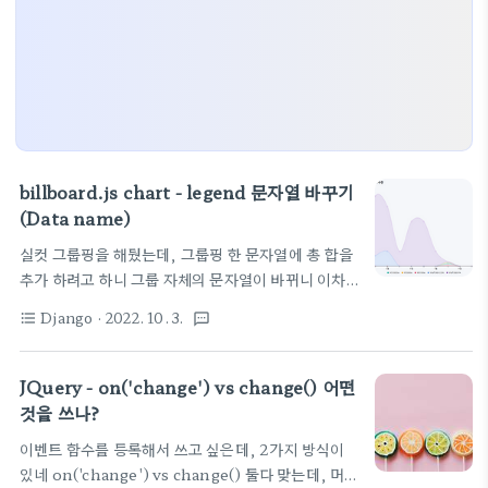
billboard.js chart - legend 문자열 바꾸기
(Data name)
실컷 그룹핑을 해뒀는데, 그룹핑 한 문자열에 총 합을
추가 하려고 하니 그룹 자체의 문자열이 바뀌니 이차
저차 고민하던 차에 먼저 그룹핑 다하고, 나중에
Django
· 2022. 10. 3.
format_list_bulleted
textsms
Data name을 바꾸는 방법으로 접근하면 되겠다라
고 생각했다 그리고, 아래와 같이 처리했다. 장고 코드
와 결합해서 사용하려니, 제약이 좀 많다. 암튼 성공
JQuery - on('change') vs change() 어떤
var chart = bb.generate({ // size: { height:
것을 쓰나?
400 }, data: { columns: [ {% for item in
이벤트 함수를 등록해서 쓰고 싶은데, 2가지 방식이
result_billboard %}{{ item|safe }},{%
있네 on('change') vs change() 둘다 맞는데, 머
endfor %} ], type: "area-spline", // for ESM