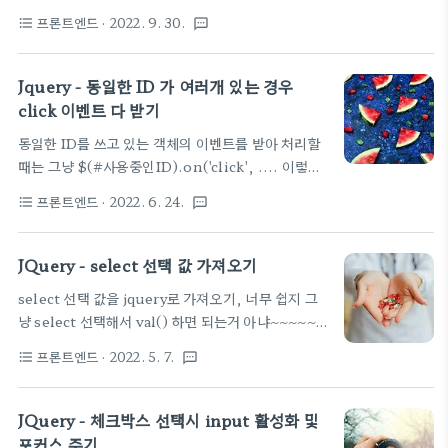
정답이라기 보다는 그냥 on(이벤트, function()
specify as: areaSpline() groups: [[ {% for
프론트엔드
· 2022. 9. 30.
format_list_bulleted
textsms
{}); 형태로 사용하는 것을 강권합니다. 동적으로 생
item in resu..
긴 컴포넌트도 쓸수있도록 하려면 on('change',...
를 쓰라고 하네요. JQuery 클릭 이벤트 on("click")
Jquery - 동일한 ID 가 여러개 있는 경우
과 click() 의 차이 JQuery on("click")과 click()
click 이벤트 다 받기
on("click") 과 click() 의 차이점은 동적으로 이벤
동일한 ID를 쓰고 있는 객체의 이벤트를 받아 처리할
트를 바인딩할 수 있는지의 차이다. on("click")은
때는 그냥 $(#사용중인ID).on('click', .... 이렇게
동적으로 가능하고 click()은 최초에 선언된
사용하면 맨 처음 객체만 반응하는 경우가 나타났다.
element에만 동작한다. 아래 예..
프론트엔드
· 2022. 6. 24.
format_list_bulleted
textsms
나만 그런가? ㅋㅋ 암튼 아이디를 동일하게 사용해도
lookingfor.tistory.com Pexels에서 Karo..
사용된 모든 객체에 이벤트를 발생하려면 아래와 같이
복수개를 처리할 수 있는 selector 형태로 불러 써야
JQuery - select 선택 값 가져오기
한다. $("[id='사용중인ID']").on('click',
select 선택 값을 jquery로 가져오기, 너무 쉽지 그
function () { return confirm("Are you sure
냥 select 선택해서 val() 하면 되는거 아냐~~~~~
you want to delete?"); }); 간단하지만 실수하기
했다가 ㅋㅋㅋ 실패 NoneType 이 올라오는데 ㅋㅋ
쉽다. 참고 페이지는 아래
프론트엔드
· 2022. 5. 7.
format_list_bulleted
textsms
ㅋ 아래처럼 해야 한다. var selvalue =
https://stackoverflow.com/questions/8498579/how-
$('#selectbox_id').find(":selected").text();
does-jquery-work-when-there-are..
https://stackoverflow.com/questions/10659097/jquery-
JQuery - 체크박스 선택시 input 활성화 및
get-selected-option-from-dropdown
포커스 주기