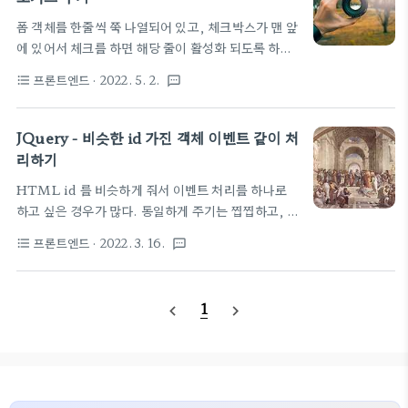
jQuery Get Selected Option From
폼 객체를 한줄씩 쭉 나열되어 있고, 체크박스가 맨 앞
Dropdown Usually I use $("#id").val() to
에 있어서 체크를 하면 해당 줄이 활성화 되도록 하는
return the value of the selected option,
것 많이 정답들이 나와 있지만, 간단하게 구현한 결과
but this time it doesn't ..
프론트엔드
· 2022. 5. 2.
format_list_bulleted
textsms
를 저장 $("input:checkbox").on('click',
function() { var target_input_name = "#" +
$(this).val() + "_quantity" if (
JQuery - 비슷한 id 가진 객체 이벤트 같이 처
$(this).prop('checked') ) {
리하기
console.log($(this).val())
HTML id 를 비슷하게 줘서 이벤트 처리를 하나로
$(target_input_name).prop("disabled",
하고 싶은 경우가 많다. 동일하게 주기는 찝찝하고, 뒤
false); $(target_input_name).focus(); }
에 인덱스 같은거 붙여서 같은 기능을 하는 놈들을 비
else {
프론트엔드
· 2022. 3. 16.
format_list_bulleted
textsms
슷한 id로 묶어 뒀는데, 개별적으로 이벤트 처리하려
$(target_input_name).prop("disabled",
니 영 맘이 안내킨다. 간단하게 JQuery 쓰면서 정규
true); $(target_in..
식 비스무리한 거 쓰면 해결!! 원본 글로 방문해서 보
1
navigate_before
navigate_next
는 것을 추천 -
https://m.blog.naver.com/cutesboy3/221080367471
for의 index를 부여해서 id값을 부여하여 id가 클릭
시 클릭 이벤트처리하는 방법을 아래 스크립트(정규
식)으로 처리 할수 있다. $("