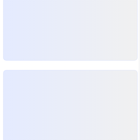
[id^='useGo_']").click(function() { // 기능
구현하기 }); 간단하게 설명을 하면 //id가 testid로
시작하는 엘..