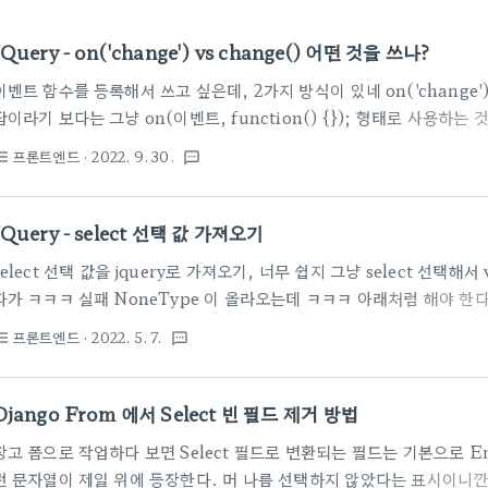
JQuery - on('change') vs change() 어떤 것을 쓰나?
이벤트 함수를 등록해서 쓰고 싶은데, 2가지 방식이 있네 on('change') v
답이라기 보다는 그냥 on(이벤트, function() {}); 형태로 사용하
포넌트도 쓸수있도록 하려면 on('change',... 를 쓰라고 하네요. JQuer
프론트엔드
· 2022. 9. 30.
st_bulleted
textsms
click() 의 차이 JQuery on("click")과 click() on("click") 
바인딩할 수 있는지의 차이다. on("click")은 동적으로 가능하고 click
동작한다. 아래 예.. lookingfor.tistory.com Pexels에서 Karo..
JQuery - select 선택 값 가져오기
select 선택 값을 jquery로 가져오기, 너무 쉽지 그냥 select 선택해서
다가 ㅋㅋㅋ 실패 NoneType 이 올라오는데 ㅋㅋㅋ 아래처럼 해야 한다. va
('#selectbox_id').find(":selected").text();
프론트엔드
· 2022. 5. 7.
st_bulleted
textsms
https://stackoverflow.com/questions/10659097/jquery-get-s
dropdown jQuery Get Selected Option From Dropdown Usuall
eturn the value of the selected option, but this time it does
Django From 에서 Select 빈 필드 제거 방법
장고 폼으로 작업하다 보면 Select 필드로 변환되는 필드는 기본으로 Empty 
런 문자열이 제일 위에 등장한다. 머 나름 선택하지 않았다는 표시이니깐