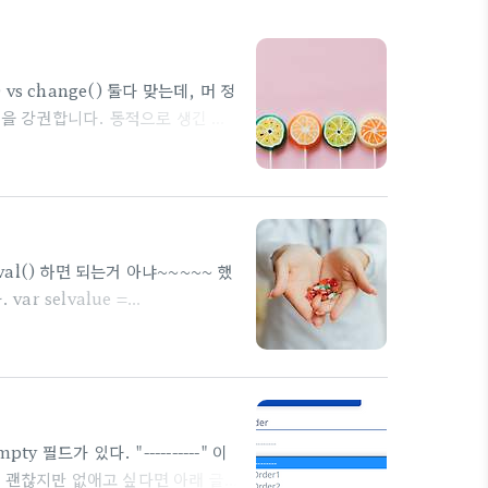
s change() 둘다 맞는데, 머 정
는 것을 강권합니다. 동적으로 생긴 컴
y 클릭 이벤트 on("click") 과
과 click() 의 차이점은 동적으로 이벤트를
()은 최초에 선언된 element에만
 val() 하면 되는거 아냐~~~~~ 했
r selvalue =
elected-option-from-
y I use $("#id").val() to
n't ..
필드가 있다. "----------" 이
 괜찮지만 없애고 싶다면 아래 글