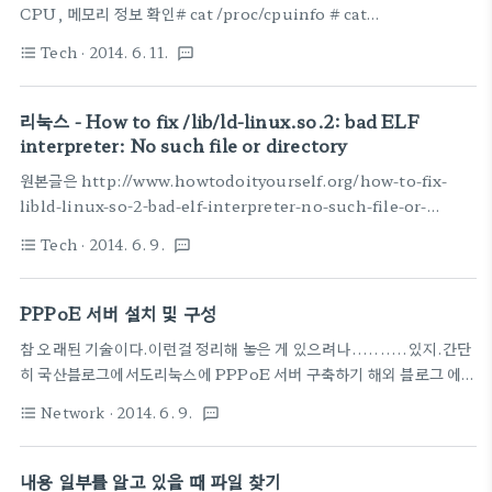
CPU, 메모리 정보 확인# cat /proc/cpuinfo # cat
/proc/meminfo 디스크 용량확인# df -h
Tech
· 2014. 6. 11.
format_list_bulleted
textsms
리눅스 - How to fix /lib/ld-linux.so.2: bad ELF
interpreter: No such file or directory
원본글은 http://www.howtodoityourself.org/how-to-fix-
libld-linux-so-2-bad-elf-interpreter-no-such-file-or-
directory.html 설치중에 이런에러를 만나면, (하다보니 자주 만나기
Tech
· 2014. 6. 9.
format_list_bulleted
textsms
는 하다 ^^)/lib/ld-linux.so.2: bad ELF interpreter: No such
file or directory 이렇게 해결하자. :)On any RPM based
distribution
PPPoE 서버 설치 및 구성
(CentOS/RedHat/Fedora/Suse/Mandriva):yum -y install
참 오래된 기술이다.이런걸 정리해 놓은 게 있으려나..........있지.간단
glibc.i686On any DEB based distribution
히 국산블로그에서도리눅스에 PPPoE 서버 구축하기 해외 블로그 에서
(Debian/Ubuntu/Mint/Crunchbang):apt-get upda..
도http://www.howtodoityourself.org/pppoe-server-how-
Network
· 2014. 6. 9.
format_list_bulleted
textsms
to-do-it-yourself.html 간단히 옮겨보자꾸나. 1. Make sure you
have an active internet connection. If not, set it up by
using your favorite text editor (I use vim):vim
내용 일부를 알고 있을 때 파일 찾기