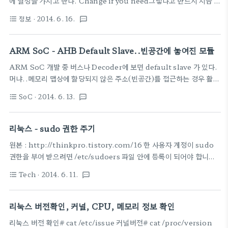
에 열정을 가지고 한다. Change if you need그렇다고 반드시 지금 하
"FF02::1"과 로컬주소 "::1" 도 처리해 주어야 겠지
는 것이 정답은 아니다.원하면 언제든지 방향전환은 가능하고 또 그래야
=) 출처 : How IPv6 Works: IPv6 Mapping
정보
· 2014. 6. 16.
format_list_bulleted
textsms
한다. Until Death단, 죽을 때까지 할 수 있도록, 하도록 한다. 재미있
Unicast IPv6 Addresses to Solicited Node
고 하고 싶은일이니까. Red Umbrella by Jonathan Kos-Read
IPv6 AddressesFor example, for the n..
ARM SoC - AHB Default Slave..빈공간에 놓여진 모듈
ARM SoC 개발 중 버스나 Decoder에 보면 default slave 가 있다.
머냐..메모리 맵상에 할당되지 않은 주소(빈공간)를 접근하는 경우 활성
화 되는 모듈이다.이름 그대로 디폴트..역할은 단순하다.
SoC
· 2014. 6. 13.
format_list_bulleted
textsms
HREADYOUT은 물론 잘 띄워줘야 하고, 읽기든 쓰기든 끝이 나게 하
려면 꼭 띄워줘야하고또 하나, HRESP에 에러를 띄워주는 것. 왜냐면
여기는 빈공간이니까~~
리눅스 - sudo 권한 주기
http://infocenter.arm.com/help/index.jsp?
원본 : http://thinkpro.tistory.com/16 한 사용자 계정이 sudo
topic=/com.arm.doc.faqs/ka3445.htmlGeneral: What is a
권한을 부여 받으려면 /etc/sudoers 파일 안에 등록이 되어야 합니다.
default slave?Applies to: AHBAnswerIf the memory map
다음 명령어를 입력해봅시다. 일단, # su 한 다음,# sudo visudo //
of a system does not define the full ..
Tech
· 2014. 6. 11.
format_list_bulleted
textsms
/etc/sudoers 에 접근 /etc/sudoers 파일 내에서 .... # User
privilege specification root ALL=(ALL:ALL) ALL .... 이 곳
에 [userid] ALL=(ALL:ALL) ALL // [userid] 는 권한을 부여
리눅스 버전확인, 커널, CPU, 메모리 정보 확인
하고자 하는 계정 이름. 을 추가하시면 됩니다.
리눅스 버전 확인# cat /etc/issue 커널버전# cat /proc/version