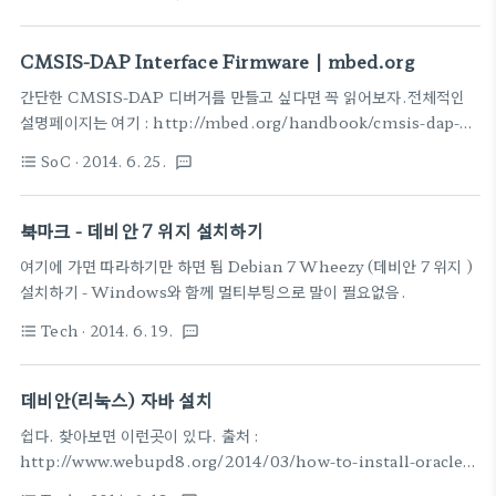
GCC toolchain packages:GCC-ARM-Embedded –
http://www.keil.com/uvision/ide_prj_targets.asp
supported by ARMSourcery Codebench
그림으로 가져왔다.위의 그림의 왼쪽과 오른쪽 처럼
LiteDevKitProOther tools:OpenOCD – Open Source
CMSIS-DAP Interface Firmware | mbed.org
Target MCU가 다른 경우로 나누어서..
JTAG tool for ARM(...) Operating Systems:FreeRTOS –
간단한 CMSIS-DAP 디버거를 만들고 싶다면 꼭 읽어보자.전체적인
many example projects for various ARM boards provided
설명페이지는 여기 : http://mbed.org/handbook/cmsis-dap-
머든 눈으로 봐서는 한계가..직접 쿠쿠쿠쿠쿠=)
interface-firmware CMSIS-DAP interface F/W한국말로 설명
SoC
· 2014. 6. 25.
format_list_bulleted
textsms
하는 페이지가 만들어 지려나~일단, 원본 페이지는
http://mbed.org/handbook/cmsis-dap-interface-firmware
결론적으로 보니, CMSIS-DAP Interface를 담당하는 보드는
북마크 - 데비안 7 위지 설치하기
LPC11U35 시리즈가 부착된 보드를 사용해야 하고 타켓보드로는
여기에 가면 따라하기만 하면 됨 Debian 7 Wheezy (데비안 7 위지 )
Target Flash algorithm이 이미 구현되어 있는 LPC812,
설치하기 - Windows와 함께 멀티부팅으로 말이 필요없음.
LPC1768, KL25Z, KL46Z, KL05Z 중에 하나를 탑재한 보드로 골
라야 이 페이지가 제공하고 있는..
Tech
· 2014. 6. 19.
format_list_bulleted
textsms
데비안(리눅스) 자바 설치
쉽다. 찾아보면 이런곳이 있다. 출처 :
http://www.webupd8.org/2014/03/how-to-install-oracle-
java-8-in-debian.html 핵심은 이것 su - echo "deb