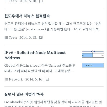
Tech
· 2014. 6. 18.
format_list_bulleted
textsms
http://ppa.launchpad.net/webupd8team/java/ubuntu
trusty main" | tee /etc/apt/sources.list.d/webupd8team-
java.list echo "deb-src
윈도우에서 리눅스 원격접속
http://ppa.launchpad.net/webupd8team/java/ubuntu
윈도우 환경에서 리눅스로 원격 접속할 때~~그냥 윈도우에 있는 "원격
trusty main" | tee -a
데스크톱 연결"(mstsc.exe) 을 사용하면 된다. 그러기 위해서 리눅스
/etc/apt/sources.list.d/webupd8team-java.list apt-key adv
에서는 xrdp를 설치해 두면 된다.아래 링크로 가면 정말 자세하게 잘 설
--keyserver keyserver..
Tech
· 2014. 6. 18.
format_list_bulleted
textsms
명되어 있음.난 그냥 이걸로 만족~~apt-get install xrdp 가끔 ps -ef
| grep Xvnc 이거 해보고, kill -9 찾은processID남겨진 세션 죽이
고 머 그정도자세한 내용은 가서 보는 것이 예의일듯끝. 출처 : ubuntu
IPv6 - Solicited-Node Multicast
12.04 + virtualbox + xrdp + 한글....# apt-get install xrdp 해
Address
주면 설치는 끝이다. # service xrdp start/stop/restart (3) 현재 연
Global 이든 Link-local 이든 Unicast 주소를 인
결된 sesison 정보 /tmp/.X1..
터페이스에 하나씩 할당 할 때 마다, 아래와 같은
"Solicited-Node Multicast Address"가 하나
Network
· 2014. 6. 16.
format_list_bulleted
textsms
씩 있어야 한다. (또는 처리할 수 있어야 한다.) 아래
주소로 패킷이 들어왔는데, 처리하지 않으면 이상하
겠지. 스펙상 의도하여 생성하지 않았지만 각
살면서 일은 이렇게 하자
unicast 주소에 저절로 맵핑되어야 하는 것이므로 추
Go ahead이것저것 재면서 정답을 찾을 것이 아니라 지금 재미있는 일
가) 당연히 all nodes multicast 주소인