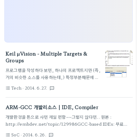
Keil µVision - Multiple Targets &
Groups
프로그램을 작성하다 보면, 하나의 프로젝트지만 (즉,
거의 비슷한 소스를 사용하는데,) 특정부분때문에 여
러 프로젝트로 나누어야 하는 경우가 생긴다. 예를 들
Tech
· 2014. 6. 27.
format_list_bulleted
textsms
면, 공통 라이브러리를 사용하는데 MCU가 달라서
다른 Startup code를 써야 한다면제일 쉽게는 각각
별도의 프로젝트로 만들고 코딩을 하면 된다. 그래도
ARM-GCC 개발리소스 | IDE, Compiler
일목요연하게 하나의 그룹처럼 보이게 하려면..Keil
개발환경을 돈으로 사면 제일 편함~~그렇지 않다면.. 원본 :
을 쓰는 경우라면, UV4, UV5등을 사용하는 경우라
http://embdev.net/topic/129986GCC-based IDEs: 무료
면 "Targets" 이라는 용어를 사용하고 있더라~ Keil
IDE 환경, Eclipse 기반이겠지CooCox IDEEm::BlocksFree
의 help 사이트에서 예를 가져와 보자. 출처 :
SoC
· 2014. 6. 26.
format_list_bulleted
textsms