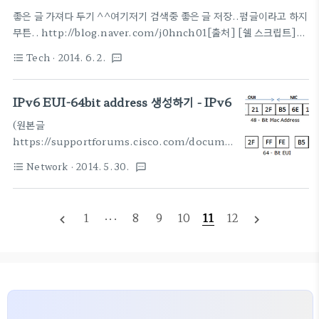
/etc/network/interfaces auto lo iface lo inet loopback iface
좋은 글 가져다 두기 ^^여기저기 검색중 좋은 글 저장..펌글이라고 하지
eth0 inet static address 89.xxx.yyy.zzz #Your pu..
무튼.. http://blog.naver.com/j0hnch01[출처] [쉘 스크립트]소
스의 내용 일부를 알고 있을 때 파일 찾기|작성자 j0hnch01 grep -r --
Tech
· 2014. 6. 2.
format_list_bulleted
textsms
include="*.v" "task write" *[출처] [쉘 스크립트]소스의 내용 일
부를 알고 있을 때 파일 찾기|작성자 j0hnch01 확장자 .v 인 파일에서
"task write" 라는 문자열이 있는 것을 찾아주는 명령..쉽지만 잘 안외
IPv6 EUI-64bit address 생성하기 - IPv6
워진다는..손에 익어야 하는데 윈도우 사용자라 ㅋㅋ무튼 끝.
(원본글
https://supportforums.cisco.com/document/100566/under
ipv6-eui-64-bit-address) MAC 어드레스로
Network
· 2014. 5. 30.
format_list_bulleted
textsms
Interface-ID를 생성해 내는 방식에 관한 것이다.약
간 변경된 것이 있다는 책의 내용을 보고 웹 서칭..만
드는 방법은 아래 그림과 같다. 문제는 맨 왼쪽 바이트
1
···
8
9
10
11
12
navigate_before
navigate_next
의 2번째 비트이다.이 비트가 로컬이냐 글로벌(?)이
냐를 나타내는 비트.이전 EUI-64의 경우 '1'이 로컬,
'0'이 글로벌(영어로 univeral이네 ^^)이었는
데,Modified EUI-64에서는 이를 뒤집었다
고.The reason for inverting can be found in
RFC4291 section 2.5.1. 일단, 우리는 최신껏만