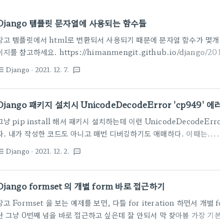
Django 템플릿 문자열에 사용되는 함수들
장고 템플릿에서 html로 변환되서 사용되기 때문에 문자열 함수가 몇개 
이지를 참고하세요. https://himanmengit.github.io/django/2018
Filter.html Django 내장 템플릿 필터 · 초보 웹 프로그래머 himanm
Django
· 2021. 12. 7.
st_bulleted
textsms
를 사용 많이 한다. linebreaksbr 모든 개행 문자를 로 바꿈 # joel\nis a sl
value|linebreaksbr }} escape 문자열의 HTML을 이스케이프 한다
Django 패키지 설치시 UnicodeDecodeError 'cp949' 
그냥 pip install 해서 패키시 설치하는데 이런 UnicodeDecodeErr
다. 내가 작성한 코드도 아니고 매번 디버깅하기도 애매하다. 이때는...
시기 바란다. 엄청 자세히 잘 되어 있다. https://daewonyoon.tistory.
Django
· 2021. 12. 2.
st_bulleted
textsms
setup.py 에서 UnicodeDecodeError 'cp949' codec can't decode
sequence 가 발생하 pip install 중에 , setup.py 에서 UnicodeDec
an't decode .... illegal multibyte..
Django formset 의 개별 form 바로 접근하기
장고 Formset 을 보는 예제를 보면, 다들 for iteration 하면서 개
난 그냥 0번째 넘을 바로 접근하고 싶은데 잘 안되서 막 찾아봄 가장 기