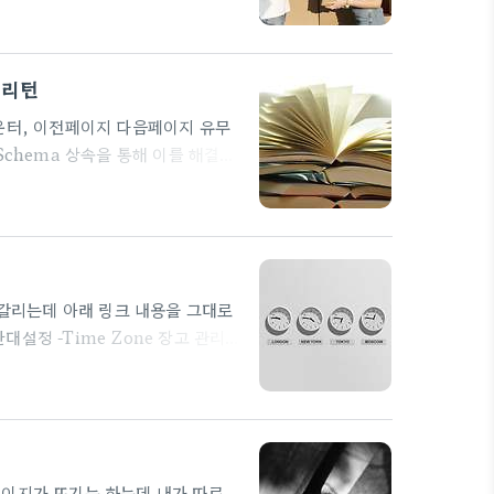
토리얼이 있다. 이를 잘 이해하면 끝!
params/#using-schema You
t d..
트 리턴
 카운터, 이전페이지 다음페이지 유무
Schema 상속을 통해 이를 해결해
이 있다. 이때 마다 매번 같은 내용
 보자. 페이지 정보와 해당 객체들
ts 에 들어가는 객체들은 매번 바뀌
용하도록 한다. class
헷갈리는데 아래 링크 내용을 그대로
o 시간대설정 -Time Zone 장고 관리자
 있네요. (UTC) 시간 설정은 셋
E = 'ko-kr' #국가 설정
국제화(Internationalization)
 #장고 시간대 그런데..
 페이지가 뜨기는 하는데 내가 따로