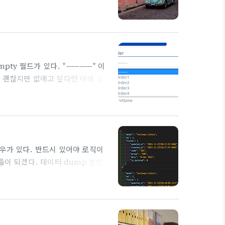
s/ {{
orm.title }} {{
ELETE }} {% endif %} {%
시도 했는데 실패 forms..
필드가 있다. "----------" 이
 괜찮지만 없애고 싶다면 아래 글
 이런 문자열이 제일 위에 있어 거슬리
다행이도 이를 제거하는 옵션이 있
 의 경우
는 것을 None 으로 해 주면 된다. 그리
우가 있다. 반드시 있어야 로직이
들이 되겠다. 데이터 dump 방법
놓으면 된다.
addata
min/#dumpdata 가장 기본적인 방법은
 데이터가 너무 많어. 딱 필요한 넘들만