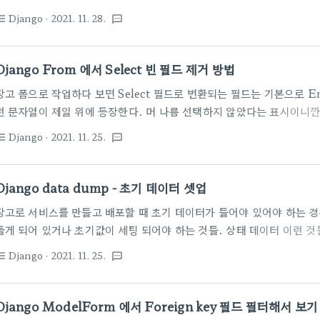
https://docs.djangoproject.com/en/3.2/topics/forms/formset
Django
· 2021. 11. 28.
st_bulleted
textsms
formset.management_form }} {% for form in formset %} {{ f
form.pub_date }} {% if formset.can_delete %} {{ form.D
endfor %} 여기서 form 중에 0번째 놈을 접근하려고 formset[0] 
Django From 에서 Select 빈 필드 제거 방법
장고 폼으로 작업하다 보면 Select 필드로 변환되는 필드는 기본으로 Empty 
런 문자열이 제일 위에 등장한다. 머 나름 선택하지 않았다는 표시이니깐
을 참고하세요. 빈 필드가 나타나는 형태는 아래 그림과 같다. --------
Django
· 2021. 11. 25.
st_bulleted
textsms
거나 무조건 하나의 값을 선택된 형태로 되면 좋겠다면 제거해야 한다. 
다. ForeignKey 등 릴레이션 모델이 들어가는 ModelChoiceField
self.fields['sub'].empty_label = None empty_label 이라
Django data dump - 초기 데이터 셋업
고, 일단 기본 default 값을 주게 되..
장고로 서비스를 만들고 배포할 때 초기 데이터가 들어야 있어야 하는 경
돌게 되어 있거나 초기값이 세팅 되어야 하는 것들. 상태 데이터 이런 것
방법은 아주 쉽다. 현재 개발 중인 데이터 중에 필요한 것을 dump 떠 
Django
· 2021. 11. 25.
st_bulleted
textsms
https://coderwall.com/p/mvsoyg/django-dumpdata-and-lo
https://docs.djangoproject.com/en/3.2/ref/django-ad
아래와 같다. ./manage.py dumpdata > db.json 막상 하니깐
Django ModelForm 에서 Foreign key 필드 필터해서 보기
골라서 해보자. 특정 테이블 만 dump 하기 ..