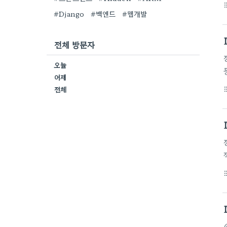
format_li
#Django
#백엔드
#웹개발
전체 방문자
오늘
어제
전체
format_li
format_li