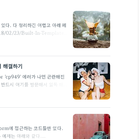
있다. 다 정리하긴 어렵고 아래 페
/02/23/Built-In-Template-
engit.github.io 일단 아래 3개
ug. -> joel is a slug {{
.
에러 해결하기
or 'cp949' 에러가 나면 곤란해진
. 반드시 여기를 방문해서 일독 해보
com/296 pip install 중에 ,
 .... illegal multibyte
odeError 'cp949' codec
별 form에 접근하는 코드들만 있다.
본 예제는 아래와 같다.