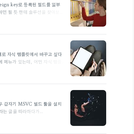
eign key로 등록된 필드를 일부
 하면 될 듯 한데 솔루션을 찾아보
 첫번째 인자로 들어가 버려서 원래 작
 일으킴. 그냥 아래처럼 사용자 변
ni.tistory.com/247 def
('user')# pop을 이용하여 받음 s..
째로 자식 템플릿에서 바꾸고 싶다
에 메뉴가 있는데, 어떤 자식 템플
 가장 단순하지 않을 까 싶다. 부
 보통 선언하자 마자 바로 "{%
를 기대한다. 아래와 같이 선언된 경
다. 기본 값을 가지는 셈이 된다.
경우 갑자기 MSVC 빌드 툴을 설치
기라는 글을 따라하다가
 프로젝트에서 SASS/SCSS 사용하기
S를 조금이나마 프로그래밍 언어처럼
S 말고도 Bootstrap이 v3까지