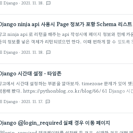
Django
· 2021. 11. 18.
st_bulleted
textsms
해 보자. Django-ninja 공식 사이트에는 이와 관련된 아래와 같은 튜
https://django-ninja.rest-framework.com/tutorial/query-
can also use Schema to encapsulate GET parameters: impor
Django ninja api 사용시 Page 정보가 포함 Schema 리스
장고 ninja api 로 리턴을 해주는 api 작성시에 페이지 정보와 전체
등의 정보를 넣은 객체가 리턴되었으면 한다. 이때 편하게 할 수 있도록 
보자. 매번 Schema 를 작성해야 하는데 공통 분모가 되는 필드들이 많
Django
· 2021. 11. 18.
st_bulleted
textsms
을 작성하기 귀찮은데 클래스 추상화로 이를 해결할 수 있다. 그냥 코드를
의 리스트가 포함된 Schema 를 아래와 같이 정의해 본다. 각각 resul
니깐 공통 분모만 PaginatedOutSchema 로 정의해 두고 상속해서 사
Django 시간대 설정 - 타임존
PaginatedOutSchema(Schema): total..
장고에서 시간대 설정하는 부분을 알아보자. timezone 문제가 있어 
적용해 봤다. https://pythonblog.co.kr/blog/66/ 61 Djang
화면에서 글을 등록 중 NOw버튼을 누르니 한국시간과 9시간 정도 차이가
Django
· 2021. 11. 17.
st_bulleted
textsms
팅 파일에서 할 수 있습니다. pythonblog.co.kr LANGUAGE_COD
TIME_ZONE = 'Asia/Seoul' #시간대 설정 USE_I18N = True #
USE_L10N = True #지역화(localization) USE_TZ = False
Django @login_required 실패 경우 이동 페이지
@login_required 데코레이터를 설정해 둔 경우, 실패한 경우 어떤