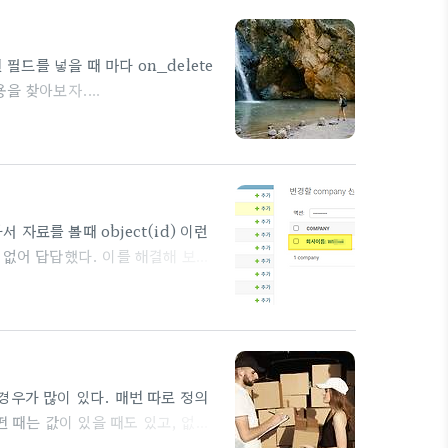
 아래 패키지를 설치해야 한다. pip
록된 필드를 넣을 때 마다 on_delete
용을 찾아보자.
ngo19_relations1_comment_CRUD1/
,
가 삭제 되면, 자기 자신도 삭제
tedError 발생시킴), 다른 필드에
 자료를 볼때 object(id) 이런
 없어 답답했다. 이를 해결해 보자
떤 값이 들어 있는지는 클릭해서 들어가
 싶은 욕구가~~~ 아주 쉽게 해결
면 되는 것이다. class
(max_length=255)
야할 경우가 많이 있다. 매번 따로 정의
떤 때는 값이 있을 때도 있고, 없을
a.Query() 함수로 좀 쉽게 구현