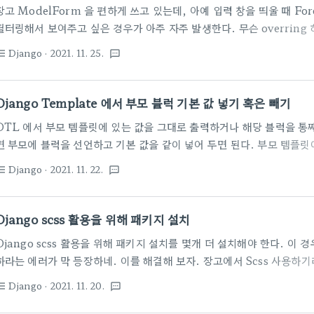
장고 ModelForm 을 편하게 쓰고 있는데, 아예 입력 창을 띄울 때 For
필터링해서 보여주고 싶은 경우가 아주 자주 발생한다. 무슨 overring
자. (2021.11.25) 업데이트 request.POST 데이터를 넘기니깐,
Django
· 2021. 11. 25.
st_bulleted
textsms
성된 아래 글처럼 선언하면 사용자 변수 위치에 떡 들어가 버려서 오류를
수를 받도록 처리하자. 인자를 추가하지 말고 참고 사이트 - https://europa
__init__(self, *args, **kwargs): self.user = kwargs.pop
Django Template 에서 부모 블럭 기본 값 넣기 혹은 빼기
DTL 에서 부모 템플릿에 있는 값을 그대로 출력하거나 해당 블럭을 통
면 부모에 블럭을 선언하고 기본 값을 같이 넣어 두면 된다. 부모 템플릿
릿에서는 그 메뉴을 없애고 싶다면 머 여러가지 방법이 있겠지만 이 방법이
Django
· 2021. 11. 22.
st_bulleted
textsms
모에 블럭을 하나 선언해 둔다. 예제에서는 "Sidenav" 를 선언해 둔다.
endblock %}" 을 붙여넣고는 자식에서 이 블럭을 선언해서 사용하기
우는 자식 템플릿에서 아무런 선언을 하지 않으면 부모껏을 그대로 쓰게 된
Django scss 활용을 위해 패키지 설치
... {% block Sidenav %} {% include 'incl..
Django scss 활용을 위해 패키지 설치를 몇개 더 설치해야 한다. 이 
하라는 에러가 막 등장하네. 이를 해결해 보자. 장고에서 Scss 사용하
https://blog.jaeyoon.io/2017/10/django-sass.html 장고
Django
· 2021. 11. 20.
st_bulleted
textsms
CSS 프리프로세서에 대하여 SASS/SCSS는 스타일시트 언어인 CS
사용할 수 있게 도와주는 CSS 프리프로세서(preprocessor)이다. SAS