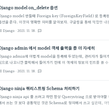
쓰던 LESS blog.jaeyoon.io 자세한것은 해당 페이지에 가서 보고,
Django model on_delete 옵션
nstall libsass ..
Django model 만들때 Foreign key (ForeignKeyField) 로 등
옵션을 준다. 이것의 명확한 의미를 알아보자. 구글링을 통해 적합한 내
https://tothefullest08.github.io/django/2019/06/10/Dja
Django
· 2021. 11. 18.
st_bulleted
textsms
user = models.ForeignKey(settings.AUTH_USER_MODEL
on_delete=models.CASCADE) models.CASCADE : 부모
models.PROTECT : 자식이 존재하면, 부모 삭제 불가능 ( Protec
Django admin 에서 model 객체 출력을 좀 더 자세히
CASCAD..
Django admin에 어렵게 model을 등록해 두었는데, 관리자가 들어가서
식으로 나오니깐 클릭해서 들어가기 전에 이 객체의 정보의 힌트를 볼 수
아래 그림을 보자. Company Object(id) 이렇게 나오니, 실제 어
Django
· 2021. 11. 18.
st_bulleted
textsms
서 자세한 필드 내용을 봐야 안다. 여기 리스트에서 그냥 대충이라도 보고
이 되었다. models.py에 선언하면서 __str__(self) 함수를 등록해 두
Company(TimeStampedModel): name = models.CharField
Django ninja 쿼리스트링 Schema 처리하기
is_deleted = models.I..
Django ninja api 를 쓰려고 하면 항상 Querystring 으로 받아
해서 쓰는 것 보다 공통적인 것은 Schema로 정의해서 쓰고 싶은데, 어
때도 있으니 이 경우를 다 처리하는게 복잡해 보였는데 Schema 와 ninj