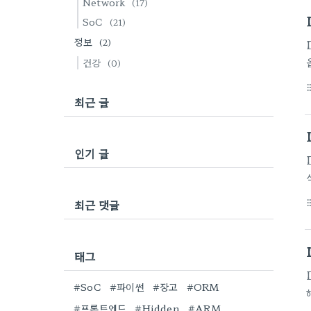
Network
(17)
SoC
(21)
i
정보
(2)
건강
(0)
format_li
최근 글
인기 글
최근 댓글
format_li
태그
#SoC
#파이썬
#장고
#ORM
#프론트엔드
#Hidden
#ARM