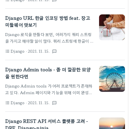
textsms
강의에 소스에 포함된 내용을 공부할 겸 추려본다 -
ninja api 구현 함수에 보면 아래와 같이 되어 있다.
Django 실전 프로젝트 1 - URL Shortener 서비스
@api_router.post("register", response=
( 패스트캠퍼스 ) 방식은 데코레이터 함수를 적용해서
Django URL 한글 인코딩 방법 feat. 장고
{201: None, 409: Mess..
구현하는 것이다. 아래와 같이 특정 유저만 들어오도
미들웨어 맛보기
록 하는 데코레이터 함수를 구현해 본다. def
Django 로직을 만들다 보면, 여러가지 쿼리 스트링
admin_only(function): @wraps(function)
을 가지고 해야할 일이 많다. 쿼리 스트링에 한글이 들
def wrap(request, *args, **kwargs):
어와 있으면 표현이 이상한 코드들이 막 나오는 것을
is_admin = request.user.is_superuser if
Django
· 2021. 11. 15.
format_list_bulleted
textsms
볼 수 있다. 이 부분을 변경해서 사용해야 한다. 여기
is_admin: return function(request, *args,
서 정리한 모든 내용은 현재 듣고 있는 장고 강의에 소
..
스에 포함된 내용을 공부할 겸 추려본다 - Django 실
Django Admin tools - 좀 더 깔끔한 모양
전 프로젝트 1 - URL Shortener 서비스 ( 패스트캠
을 원한다면
퍼스 ) 관련 코드는 아래와 같다. @staticmethod
Django Admin tools 가 여러 프로젝트가 존재하
def form_data_to_dict(body: bytes):
고 있다. Admin 페이지와 기능을 위해 이미 완성된
UNLOGGABLES =
여러 admin tools에 대한 내용을 살짝 경험해 보자
["csrfmiddlewaretoken", "password"] body
Django
· 2021. 11. 15.
format_list_bulleted
textsms
- 이 모든 내용은 현재 듣고 있는 장고 강의에 소스에
= body.decode("utf-8") body =
포함된 내용을 공부할 겸 추려본다 - Django 실전 프
unquote(body).split("&") rt..
로젝트 1 - URL Shortener 서비스 ( 패스트캠퍼스
Django REST API 서비스 플랫폼 고려 -
) 일단 현재 Django에서 기본을 제공중인 admin 기
DRF, Django-ninja