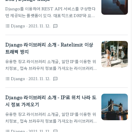
능을 사용해 보기 cookbook 페이지가 잘 되어 있다.
Django를 이용하여 REST API 서비스를 구상한다
먼저 기본 기능을 잘 쓰는 것이 중요하다.
면 제공되는 플랫폼이 있다. 대표적으로 DRF와 요즘
https://books.agiliq.com/projects/django-
인기가 좋다는 FastAPI 기술과 유사하게 서비스가
admin-cookbook/en/latest/ Django Admin
Django
· 2021. 11. 12.
format_list_bulleted
textsms
제공되는 Django-ninja 플랫폼이 있다. 간단한 소
Cookbook — Django Admin Cookbook ..
개 자료만 저장해 두려 한다. - 현재 듣고 있는 장고 강
의에 소스에 포함된 내용을 공부할 겸 추려본다 -
Django 라이브러리 소개 - Ratelimit 이상
Django 실전 프로젝트 1 - URL Shortener 서비스
트래픽 방지
( 패스트캠퍼스 ) DRF - Django REST
유용한 장고 라이브러리 소개글, 일단 IP를 이용한 위
Framework 말 그대로 REST 를 아주 쉽게 장고에
치정보, 접속 브라우저 정보를 가져오는 라이브러리,
서 제공하기 위해 만들어진 플랫폼이다. 말대로 쓰기
그리고 어뷰징등의 잘못된 접근을 간단하게 막아주는
가 쉽고 확장성도 뛰어나다. 이제 알았지만 Flask 기
Django
· 2021. 11. 12.
format_list_bulleted
textsms
ratelimit 기능을 소개해 보자. 현재 듣고 있는 장고
반으로 일단 전체 서비시의 프로토타입핑은 아주 빨리
강의에 소스에 포함된 내용을 공부할 겸 추려본다 -
할 수 있지만 사용자 관리 그룹 관리 인증등등 아주 ..
Django 실전 프로젝트 1 - URL Shortener 서비스
Django 라이브러리 소개 - IP로 위치 나라 도
( 패스트캠퍼스 ) Ratelimit 기능 초당 몇회, 분당 몇
시 정보 가져오기
회 이상의 요청이 들어오면 자동으로 조정해서 서비스
유용한 장고 라이브러리 소개글, 일단 IP를 이용한 위
를 안주던, 메인페이지로 redirect 를 하던 처리를 할
치정보, 접속 브라우저 정보를 가져오는 라이브러리,
수 있도록 간단한 wrapper 로 구현이 가능하다. 일단
그리고 어뷰징등의 잘못된 접근을 간단하게 막아주는
쉽다! 이게 장점이지머~~~ 설치는 $ pip install
Django
· 2021. 11. 12.
format_list_bulleted
textsms