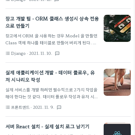
ratelimit 기능을 소개해 보자. 현재 듣고 있는 장고
django-ratelimit 간단한 사용법은 ## 라이브러리
강의에 소스에 포함된 내용을 공부할 겸 추려본다 -
선언하고, from r..
Django 실전 프로젝트 1 - URL Shortener 서비스
장고 개발 팁 - ORM 클래스 생성시 상속 전용
( 패스트캠퍼스 ) Django 위치정보 IP나 도메인 주소
으로 만들기
정보로 서비스되고 있는 위치 정보를 가져오는 라이브
장고에서 ORM 을 사용하는 경우 Model 을 만들면
러리, 나라와 도시에 대한 정보를 별도 데이터베이스
Class 객체 하나를 테이블로 만들어 버리게 된다. 그
로 저장해서 관리해주고 있다. 주기적으로 이 DB를
냥 추상 클래스로 상속해서 쓰게 하려는 경우 낭패가
가져와서 업데이트 하면 꽤 괜찮은 정확한 정보를 사
Django
· 2021. 11. 10.
format_list_bulleted
textsms
된다 이때 사용하는 키워드가 Meta 라는 것이 있네.
용자들에게 보여 줄 수 있다. 위도 경도 정보도 가져올
from Django 실전 프로젝트 1 - URL Shortener
수 있다. Django settings.py 에 GEOIP_..
서비스 ( 패스트캠퍼스 ) class 내에 "class Meta:"
실제 애플리케이션 개발 - 데이터 플로우, 유
라는 것을 하나 더 두고 abstract = True 로 속성을
저 시나리오 작성
설정하면, 이 class 는 DB 테이블로 변환되지 않고
실제 서비스를 개발 하려면 필수적으로 2가지 작업을
상속에 쓸 수 있는 class 로 남겨둔다. 즉,
해야 한다는 것 같다. 데이터 플로우 작성과 유저 시나
TimeStampModel 에 보면 "updated_at"
리오 작성 머 대충 개발하면서 정리해 나가면 된다고
"created_at" 이라는 필드가 다른 테이블에 거의 공
프론트엔드
· 2021. 11. 9.
format_list_bulleted
textsms
생각하는데, 많이 경험하신 분들은 이렇게 개발을 시
통으로 사용되고 있어 이 부분을 한 곳에 정리해 두고
작하나 보다. 꼭 따라 해보는 것이 여러모로 도움이 될
상속해서 쓰도록..
듯 한데 (ㅋㅋㅋ 하기 싫은 작업들이네) 암튼 조은씨의
서버 React 설치 - 실제 설치 로그 남기기
실무 강의에서 설명된 부분은 몇가지 추려 보면 -