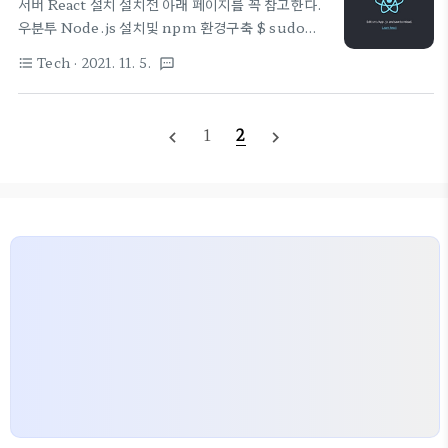
서버 React 설치 설치전 아래 페이지를 꼭 참고한다.
from 조은의 프론트엔드 실무 가이드 : 요구사항 분
우분투 Node.js 설치및 npm 환경구축 $ sudo
석과 적정 기술 우선 데이터 플로우 Data Flow 판서
apt-get install -y nodejs $ sudo apt install
내용 서비스라면 인증 방식을 정해야 하고, 인증이 되
Tech
· 2021. 11. 5.
format_list_bulleted
textsms
npm 설치 로그를 참고한다.
냐 안되냐에 따라 다른 뷰를 보일 수 있으니 분리하고
twlabs01@twlabs01:~$ cd Projects/
데이터가 내부 데이터 인지 외부 데이터 인지 판단해
twlabs01@twlabs01:~/Projects$ mkdir
서 구분해 두는 것도 중요하다. 여기서 내부 데이터라
1
2
navigate_before
navigate_next
react twlabs01@twlabs01:~/Projects$ cd
함은 그냥 프로젝트 빌..
react twlabs01@twlabs01:~/Projects/react$
sudo apt-get install -y nodejs [sudo]
password for twlabs01: Reading package
lists... Done Building dependency tree
Readi..