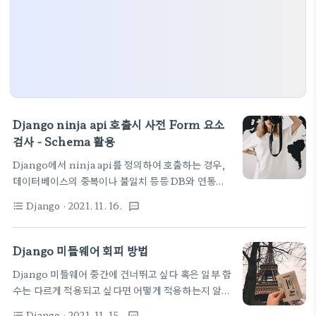
Django ninja api 호출시 사전 Form 요소
검사 - Schema 활용
Django에서 ninja api를 정의하여 호출하는 경우,
데이터베이스의 중복이나 불일치 등등 DB와 연동하
여 판단하는 것 말고 폼 객체에 필드 값이 일단 사전에
Django
· 2021. 11. 16.
format_list_bulleted
textsms
올바른지 간단하게 체크하는 것이 필요하다. 보통 이
런경우 api에서 처리해도 되지만 Schma를 정의해서
처리하는 방법이 있다. 자체 공부용으로 정리하는 것
Django 미들웨어 회피 방법
이므로 두서 없어도 그냥 넘어가주세요. 여기서 정리
Django 미들웨어 중간에 건너뛰고 싶다 혹은 일부 함
한 모든 내용은 현재 듣고 있는 장고 강의에 소스에 포
수는 다르게 적용되고 싶다면 어떻게 적용하는지 알아
함된 내용을 공부할 겸 추려본다 - Django 실전 프로
보자. 여기서 정리한 모든 내용은 현재 듣고 있는 장고
젝트 1 - URL Shortener 서비스 ( 패스트캠퍼스 )
Django
· 2021. 11. 15.
format_list_bulleted