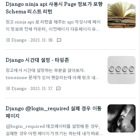
해 보였는데 Schema 와 ninja.Query() 함수로 좀
is_deleted = models.I..
Django ninja api 사용시 Page 정보가 포함
쉽게 구현해 보자. Django-ninja 공식 사이트에는
Schema 리스트 리턴
이와 관련된 아래와 같은 튜토리얼이 있다. 이를 잘 이
장고 ninja api 로 리턴을 해주는 api 작성시에 페이
해하면 끝! https://django-ninja.rest-
지 정보와 전체 카운터, 이전페이지 다음페이지 유무
framework.com/tutorial/query-
등의 정보를 넣은 객체가 리턴되었으면 한다. 이때 편
params/#using-schema You can also use
Django
· 2021. 11. 18.
format_list_bulleted
textsms
하게 할 수 있도록 Schema 상속을 통해 이를 해결해
Schema to encapsulate GET parameters:
보자. 매번 Schema 를 작성해야 하는데 공통 분모가
import d..
되는 필드들이 많이 있다. 이때 마다 매번 같은 내용을
Django 시간대 설정 - 타임존
작성하기 귀찮은데 클래스 추상화로 이를 해결할 수
장고에서 시간대 설정하는 부분을 알아보자.
있다. 그냥 코드를 보자. 페이지 정보와 해당 객체들의
timezone 문제가 있어 헷갈리는데 아래 링크 내용
리스트가 포함된 Schema 를 아래와 같이 정의해 본
을 그대로 적용해 봤다.
다. 각각 results 에 들어가는 객체들은 매번 바뀌니
Django
· 2021. 11. 17.
format_list_bulleted
textsms
https://pythonblog.co.kr/blog/66/ 61
깐 공통 분모만 PaginatedOutSchema 로 정의해
Django 시간대설정 -Time Zone 장고 관리자 화면
두고 상속해서 사용하도록 한다. class
에서 글을 등록 중 NOw버튼을 누르니 한국시간과 9
Django @login_required 실패 경우 이동
PaginatedOutSchema(Schema): total..
시간 정도 차이가 있네요. (UTC) 시간 설정은 셋팅
페이지
파일에서 할 수 있습니다. pythonblog.co.kr
@login_required 데코레이터를 설정해 둔 경우,
LANGUAGE_CODE = 'ko-kr' #국가 설정
실패한 경우 어떤 페이지가 뜨기는 하는데 내가 따로
TIME_ZONE = 'Asia/Seoul' #시간대 설정