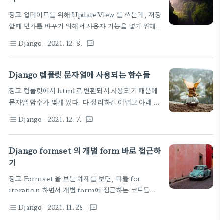
골라서 overriding 해서 사용하기 바란다. 보통
장고 업데이트를 위해 UpdateView 를 쓰는데, 저장
form_valid() form_invalid() 를 많이 쓰긴 한
할때 먼가를 바꾸기 위해서 사용자 기능을 넣기 위해
다. from
서는 함수를 오버라이딩을 해야 한다. 몇개 샘플로 남
https://dongsik93.github.io/til/2019/12/20/til-
Django
· 2021. 12. 8.
format_list_bulleted
textsms
겨두자. view 코드는 아래와 같다. 폼객체에 먼가를
django-cbv(4)/ class
수정을 가하고 싶다면 form_valid 오버라이딩 함수
FormMixin(ContextMixin): """Prov..
에서 instance 에 작업 하면 되겠다. class
Django 템플릿 문자열에 사용되는 함수들
FirmwareUpdateView(...UpdateView): def
장고 템플릿에서 html로 변환되서 사용되기 때문에
form_valid(self, form): print("form_valid
문자열 함수가 몇개 있다. 다 정리하긴 어렵고 아래 페
override") instance =
이지를 참고하세요.
form.save(commit=False)
Django
· 2021. 12. 7.
format_list_bulleted
textsms
https://himanmengit.github.io/django/2018/02/23/Built-
print(self.request.FILES.items()) for
In-Template-Filter.html Django 내장 템플릿
filename, file in
필터 · 초보 웹 프로그래머
Django formset 의 개별 form 바로 접근하
self.request.FILES.items(): print..
himanmengit.github.io 일단 아래 3개를 사용
기
많이 한다. linebreaksbr 모든 개행 문자를 로 바꿈
장고 Formset 을 보는 예제를 보면, 다들 for
# joel\nis a slug. -> joel is a slug {{
iteration 하면서 개별 form에 접근하는 코드들만
value|linebreaksbr }} escape 문자열의 HTML
있다. 난 그냥 0번째 넘을 바로 접근하고 싶은데 잘 안
을 이스케이프 한다.
Django
· 2021. 11. 28.
format_list_bulleted
textsms
되서 막 찾아봄 가장 기본 예제는 아래와 같다.