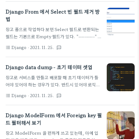
https://docs.djangoproject.com/en/3.2/topics/forms/forms
{{ formset.management_form }} {% for
Django From 에서 Select 빈 필드 제거 방
form in formset %} {{ form.title }} {{
법
form.pub_date }} {% if formset.can_delete
장고 폼으로 작업하다 보면 Select 필드로 변환되는
%} {{ form.DELETE }} {% endif %} {%
필드는 기본으로 Empty 필드가 있다. "----------" 이
endfor %} 여기서 form 중에 0번째 놈을 접근하려
런 문자열이 제일 위에 등장한다. 머 나름 선택하지 않
고 formset[0] 시도 했는데 실패 forms..
Django
· 2021. 11. 25.
format_list_bulleted
textsms
았다는 표시이니깐 괜찮지만 없애고 싶다면 아래 글을
참고하세요. 빈 필드가 나타나는 형태는 아래 그림과
같다. -------- 이런 문자열이 제일 위에 있어 거슬리거
Django data dump - 초기 데이터 셋업
나 무조건 하나의 값을 선택된 형태로 되면 좋겠다면
장고로 서비스를 만들고 배포할 때 초기 데이터가 들
제거해야 한다. 다행이도 이를 제거하는 옵션이 있다.
어야 있어야 하는 경우가 있다. 반드시 있어야 로직이
ForeignKey 등 릴레이션 모델이 들어가는
돌게 되어 있거나 초기값이 세팅 되어야 하는 것들. 상
ModelChoiceField 의 경우
Django
· 2021. 11. 25.
format_list_bulleted
textsms
태 데이터 이런 것들이 되겠다. 데이터 dump 방법
self.fields['sub'].empty_label = None
방법은 아주 쉽다. 현재 개발 중인 데이터 중에 필요한
empty_label 이라는 것을 None 으로 해 주면 된
것을 dump 떠 놓으면 된다.
Django ModelForm 에서 Foreign key 필
다. 그리고, 일단 기본 default 값을 주게 되..
https://coderwall.com/p/mvsoyg/django-
드 필터해서 보기
dumpdata-and-loaddata
장고 ModelForm 을 편하게 쓰고 있는데, 아예 입
https://docs.djangoproject.com/en/3.2/ref/django-