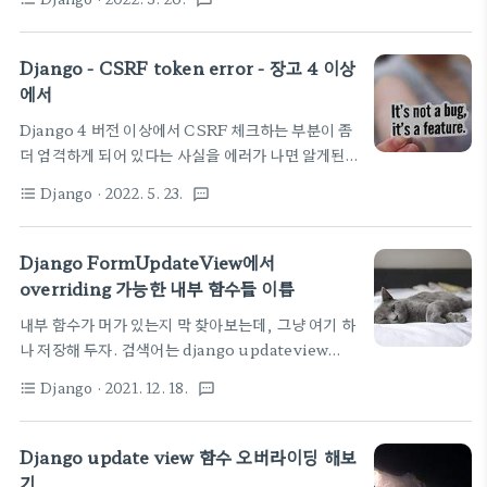
textsms
redirect(reverse_lazy("devices:page",
템플릿에서 적당히 받아서 다시 처리하자. 내가 사용
kwargs={"pk": pval}) + "?" +
한 코드는 그냥 참고로 아래에 둔다. s_page ..
request.GET.urlencode()) 참고한 사이트 주소
Django - CSRF token error - 장고 4 이상
는 여기
에서
https://stackoverflow.com/questions/19784810/redirect-
Django 4 버전 이상에서 CSRF 체크하는 부분이 좀
to-a-url-with-query-string-in-django
더 엄격하게 되어 있다는 사실을 에러가 나면 알게된
Redirect to a url with query string in
다. 이전에 아무 문제 없이 잘 돌았는데, 새로 설치하
Django How can I go to a specific URL with
Django
· 2022. 5. 23.
format_list_bulleted
textsms
다 보니 장고가 최신버전으로 설치되고, 잘 동작하던
parameters like if I have..
웹 서비스가 갑자기 CSRF 에러를 발생시키며 404
에러 등을 찍는다....이러면 이렇게 수정하면 된다.
Django FormUpdateView에서
https://not-to-be-reset.tistory.com/552
overriding 가능한 내부 함수들 이름
CSRF 토큰 오류 에러 내용 django 에서 DEBUG
내부 함수가 머가 있는지 막 찾아보는데, 그냥 여기 하
옵션을 True로 둔 뒤, POST 요청을 보내면 아래와
나 저장해 두자. 검색어는 django updateview
같이 에러 내용이 출력된다. 1. 웹 브라우저에서 접속
get_success_url form_class access 이런식으
시 403 error CSRF verification failed.
Django
· 2021. 12. 18.
format_list_bulleted
textsms
로 쳐봤다. 먼가 기본 기능하다가 막 오버라이딩 하고
Request aborted 2. django log For.. not-to-
싶은 욕구가 많은 뷰이긴 하다. 수정이라는 기능이...
b..
상태를 바꾸거나, 어떤 작업을 해 주고 싶은데 딱 해당
Django update view 함수 오버라이딩 해보
폼 값만 바꾸기는 아쉽다. 아래 함수들 중에 아무거나
기