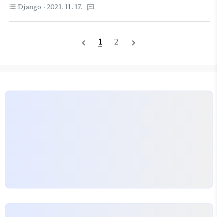
설정한 적이 없는 것 같은데, 어디서 설정해 주나? 알
USE_I18N = True #국제화
Django
· 2021. 11. 17.
format_list_bulleted
textsms
아보다 보니 settings.py 에 설정 되어 있어서 코드
(Internationalization) USE_L10N = True #
에서 볼 수 없었다. settings.py 에 보면
지역화(localization) USE_TZ = False #장고 시
"LOGIN_URL" 이라는 값을 설정해 둔 곳이 있다.
간대 그런데..
1
2
navigate_before
navigate_next
# settings.py ... LOGIN_URL = '/login/' ...
@login_required 데코레이터가 실패시 여기 설정
된 페이지로 자동으로 이동 시켜 주도록 장고가 설정
되어 있다는 것. 이게 싫은 경우에는 어떻게 해야 하
나? 별도의 데코레이터 함수를 따로 작성하면 되는 것
은 당연한데 더 편하게 해 주는 것은 없을까? 추후 업
데이트 할련다. 로그인 실패 페이지..