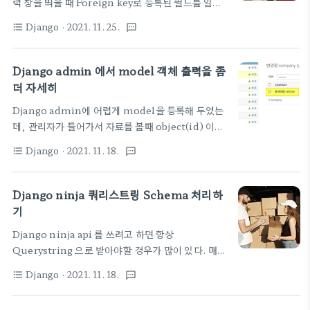
력 창을 띄울 때 Foreign key로 등록된 필드를 일부
admin/#dumpdata 가장 기본적인 방법은 아래와
필터링해서 보여주고 싶은 경우가 아주 자주 발생한
같다. ./manage.py dumpdata > db.json 막상
Django
· 2021. 11. 25.
format_list_bulleted
textsms
다. 무슨 overring 하면 될 듯 한데 솔루션을 찾아보
하니깐 데이터가 너무 많어. 딱 필요한 넘들만 골라서
자. (2021.11.25) 업데이트 request.POST 데이
해보자. 특정 테이블 만 dump 하기 ..
터를 넘기니깐, 첫번째 인자로 들어가 버려서 원래 작
Django admin 에서 model 객체 출력을 좀
성된 아래 글처럼 선언하면 사용자 변수 위치에 떡 들
더 자세히
어가 버려서 오류를 일으킴. 그냥 아래처럼 사용자 변
Django admin에 어렵게 model을 등록해 두었는
수를 받도록 처리하자. 인자를 추가하지 말고 참고 사
데, 관리자가 들어가서 자료를 볼때 object(id) 이런
이트 - https://europani.tistory.com/247 def
식으로 나오니깐 클릭해서 들어가기 전에 이 객체의
__init__(self, *args, **kwargs): self.user =
Django
· 2021. 11. 18.
format_list_bulleted
textsms
정보의 힌트를 볼 수 없어 답답했다. 이를 해결해 보자
kwargs.pop('user')# pop을 이용하여 받음 s..
아래 그림을 보자. Company Object(id) 이렇게 나
오니, 실제 어떤 값이 들어 있는지는 클릭해서 들어가
Django ninja 쿼리스트링 Schema 처리하
서 자세한 필드 내용을 봐야 안다. 여기 리스트에서 그
기
냥 대충이라도 보고 싶은 욕구가~~~ 아주 쉽게 해결
Django ninja api 를 쓰려고 하면 항상
이 되었다. models.py에 선언하면서
Querystring 으로 받아야할 경우가 많이 있다. 매번
__str__(self) 함수를 등록해 두면 되는 것이다.
따로 정의해서 쓰는 것 보다 공통적인 것은 Schema
class Company(TimeStampedModel):
Django
· 2021. 11. 18.
format_list_bulleted
textsms
로 정의해서 쓰고 싶은데, 어떤 때는 값이 있을 때도
name =
있고, 없을 때도 있으니 이 경우를 다 처리하는게 복잡
models.CharField(max_length=255)