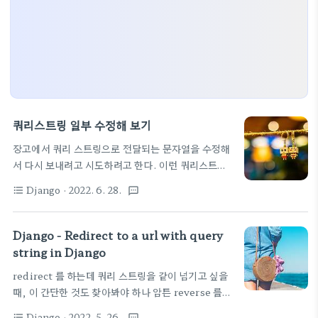
쿼리스트링 일부 수정해 보기
장고에서 쿼리 스트링으로 전달되는 문자열을 수정해
서 다시 보내려고 시도하려고 한다. 이런 쿼리스트링
이 저장된다는 QueryDict 라는 놈은 변경이 되지 않
Django
· 2022. 6. 28.
format_list_bulleted
textsms
네. 이걸 다른 객체로 복사하고, 수정/삭제/추가 등의
변경을 한다음 QueryDict.copy() Python 표준
라이브러리의 copy.deepcopy()를 사용하여 객체의
Django - Redirect to a url with query
복제를 생성하여 리턴한다. 복제는 변경가능하므로
string in Django
값을 변경할 수 있다. 출처: https://engineer-
redirect 를 하는데 쿼리 스트링을 같이 넘기고 싶을
mole.tistory.com/121 [매일 꾸준히, 더 깊이:티
때, 이 간단한 것도 찾아봐야 하나 암튼 reverse 를
스토리] 문자열로 변환해서 사용하면 된다. 다시 쿼리
이용해서 아래처럼 하면 해결이 된다. return
문자열에 대입할 수 없고 걍 문자열 변수로 넘겨주고
Django
· 2022. 5. 26.
format_list_bulleted